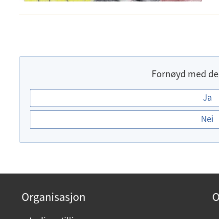
Fornøyd med de
E
Ja
r
Nei
d
u
f
o
r
n
Organisasjon
O
ø
y