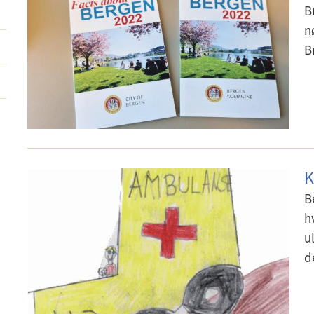
B
n
B
K
B
h
u
d