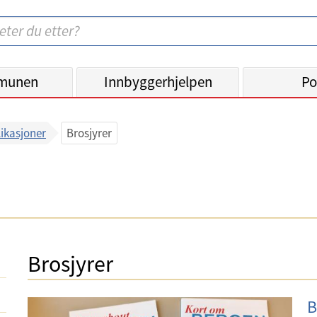
munen
Innbyggerhjelpen
Po
ikasjoner
Brosjyrer
Brosjyrer
B