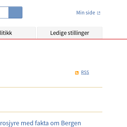
Min side
S
ø
k
litikk
Ledige stillinger
RSS
rosjyre med fakta om Bergen