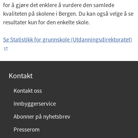
for å gjøre det enklere å vurdere den samlede
d
kvaliteten på skolene i Bergen. Du kan også velge å se
e
resultater kun for den enkelte skole.
r
m
Se Statistikk for grunnskole (Utdanningsdirektoratet)
e
n
y
Kontakt
Kontakt oss
Innbyggerservice
Abonner på nyhetsbrev
Presserom