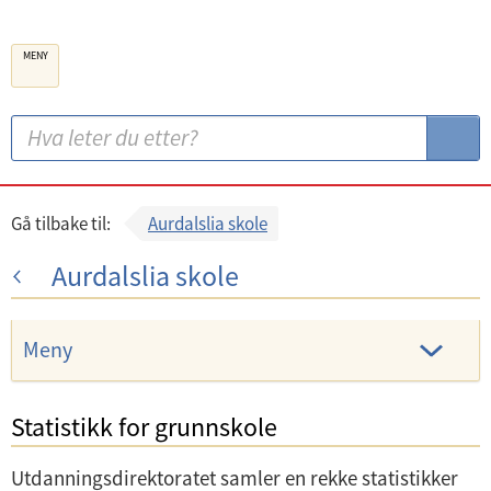
B
MENY
e
r
g
S
S
e
ø
ø
n
k
k
k
:
Gå tilbake til:
Aurdalslia skole
o
Aurdalslia skole
m
m
u
Meny
n
e
Statistikk for grunnskole
U
Utdanningsdirektoratet samler en rekke statistikker
n