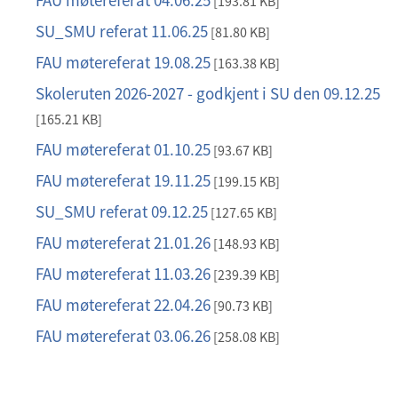
FAU møtereferat 04.06.25
p
[193.81 KB]
f
d
SU_SMU referat 11.06.25
p
[81.80 KB]
f
d
FAU møtereferat 19.08.25
p
[163.38 KB]
f
d
Skoleruten 2026-2027 - godkjent i SU den 09.12.25
p
f
d
[165.21 KB]
f
FAU møtereferat 01.10.25
p
[93.67 KB]
d
FAU møtereferat 19.11.25
p
[199.15 KB]
f
d
SU_SMU referat 09.12.25
p
[127.65 KB]
f
d
FAU møtereferat 21.01.26
p
[148.93 KB]
f
d
FAU møtereferat 11.03.26
p
[239.39 KB]
f
d
FAU møtereferat 22.04.26
p
[90.73 KB]
f
d
FAU møtereferat 03.06.26
p
[258.08 KB]
f
d
f