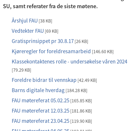
d
SU, samt referater fra de siste møtene.
e
Årshjul FAU
p
[38 KB]
r
d
m
Vedtekter FAU
p
[69 KB]
f
e
d
Gratisprinsippet pr 30.8.17
p
[26 KB]
n
f
d
Kjøreregler for foreldresamarbeid
p
[146.60 KB]
y
f
d
Klassekontaktenes rolle - undersøkelse våren 2024
p
f
d
[79.29 KB]
f
Foreldre bidrar til vennskap
p
[42.49 KB]
d
Barns digitale hverdag
p
[184.28 KB]
f
d
FAU møtereferat 05.02.25
p
[165.85 KB]
f
d
FAU møtereferat 12.03.25
p
[181.86 KB]
f
d
FAU møtereferat 23.04.25
p
[119.90 KB]
f
d