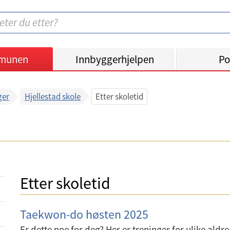
munen
Innbyggerhjelpen
Po
ger
Hjellestad skole
Etter skoletid
Etter skoletid
Taekwon-do høsten 2025
Er dette noe for deg? Her er treninger for ulike aldr