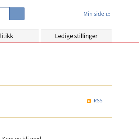
Min side
S
ø
k
litikk
Ledige stillinger
RSS
e. Kom og bli med.