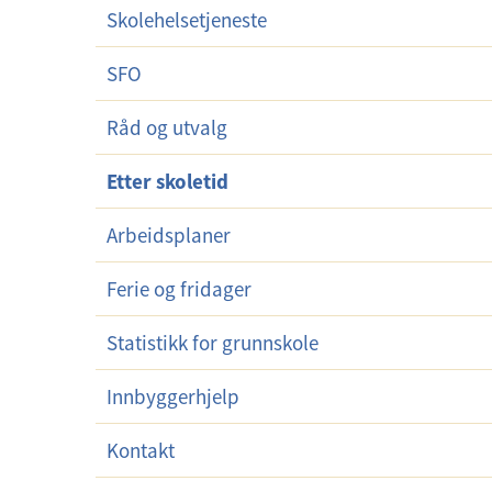
Skolehelsetjeneste
r
m
SFO
e
n
Råd og utvalg
y
Etter skoletid
Arbeidsplaner
Ferie og fridager
Statistikk for grunnskole
Innbyggerhjelp
Kontakt