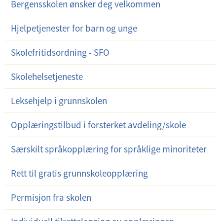
Bergensskolen ønsker deg velkommen
d
e
Hjelpetjenester for barn og unge
r
m
Skolefritidsordning - SFO
e
Skolehelsetjeneste
n
y
Leksehjelp i grunnskolen
Opplæringstilbud i forsterket avdeling/skole
Særskilt språkopplæring for språklige minoriteter
Rett til gratis grunnskoleopplæring
Permisjon fra skolen