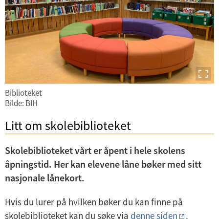
d
e
r
m
e
n
y
Biblioteket
Bilde: BIH
Litt om skolebiblioteket
Skolebiblioteket vårt er åpent i hele skolens
åpningstid. Her kan elevene låne bøker med sitt
nasjonale lånekort.
Hvis du lurer på hvilken bøker du kan finne på
skolebiblioteket kan du søke via
denne siden
.