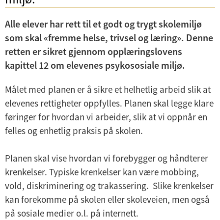
d
Skolens planer
e
Alle elever har rett til et godt og trygt skolemiljø
r
som skal «fremme helse, trivsel og læring». Denne
m
retten er sikret gjennom opplæringslovens
e
kapittel 12 om elevenes psykososiale miljø.
n
Målet med planen er å sikre et helhetlig arbeid slik at
y
elevenes rettigheter oppfylles. Planen skal legge klare
føringer for hvordan vi arbeider, slik at vi oppnår en
felles og enhetlig praksis på skolen.
Planen skal vise hvordan vi forebygger og håndterer
krenkelser. Typiske krenkelser kan være mobbing,
vold, diskriminering og trakassering. Slike krenkelser
kan forekomme på skolen eller skoleveien, men også
på sosiale medier o.l. på internett.