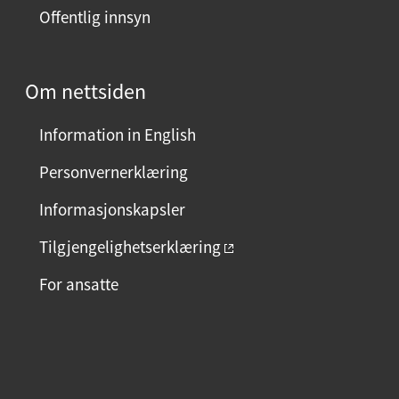
Offentlig innsyn
Om nettsiden
Information in English
Personvernerklæring
Informasjonskapsler
Tilgjengelighetserklæring
For ansatte
F
I
L
a
n
i
c
s
n