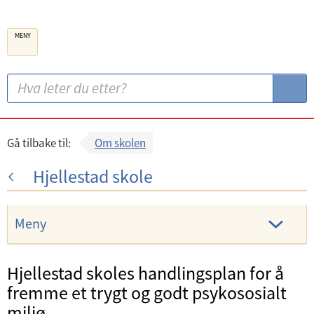
B
MENY
e
r
g
S
S
e
ø
ø
n
k
k
k
:
Gå tilbake til:
Om skolen
o
Hjellestad skole
m
m
u
Meny
n
e
Hjellestad skoles handlingsplan for å
U
fremme et trygt og godt psykososialt
n
miljø.