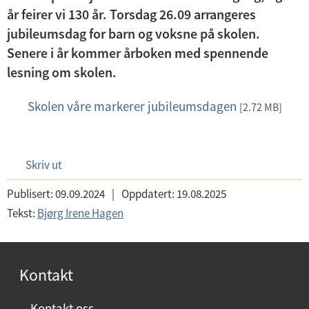
d
år feirer vi 130 år. Torsdag 26.09 arrangeres
Skolens planer
e
jubileumsdag for barn og voksne på skolen.
r
Senere i år kommer årboken med spennende
m
lesning om skolen.
e
Skolen våre markerer jubileumsdagen
p
[2.72 MB]
n
d
y
f
Skriv ut
Publisert:
09.09.2024
|
Oppdatert:
19.08.2025
Tekst:
Bjørg Irene Hagen
Kontakt
Kontakt oss