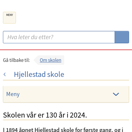
B
MENY
e
r
g
S
S
e
ø
ø
n
k
k
k
:
Gå tilbake til:
Om skolen
o
Hjellestad skole
m
m
u
Meny
n
e
Skolen vår er 130 år i 2024.
U
n
I 1894 åpnet Hjellestad skole for første gang, og i