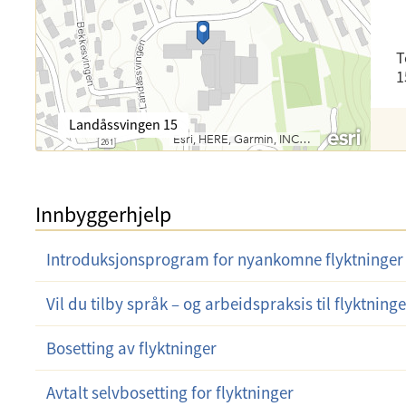
o
e
s
l
t
e
:
T
f
1
o
n
B
Landåssvingen 15
:
e
s
ø
k
Innbyggerhjelp
s
a
d
Introduksjonsprogram for nyankomne flyktninger
r
e
Vil du tilby språk – og arbeidspraksis til flyktning
s
s
Bosetting av flyktninger
e
:
Avtalt selvbosetting for flyktninger