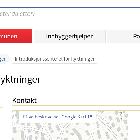
munen
Innbyggerhjelpen
Po
ger
Introduksjonssenteret for flyktninger
lyktninger
Kontakt
Få veibeskrivelse i Google Kart
E
-
p
T