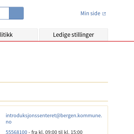
Min side
S
ø
k
litikk
Ledige stillinger
introduksjonssenteret
@
bergen.kommune.
no
55568100
-
fra kl. 09:00
til kl. 15:00