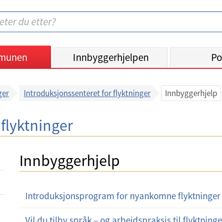
munen
Innbyggerhjelpen
Po
ger
Introduksjonssenteret for flyktninger
Innbyggerhjelp
 flyktninger
Innbyggerhjelp
Introduksjonsprogram for nyankomne flyktninger
Vil du tilby språk – og arbeidspraksis til flyktning