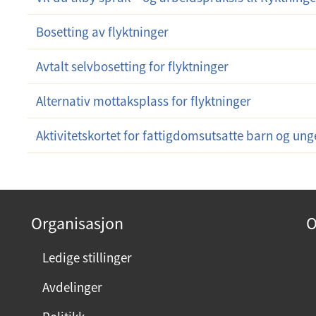
Bosetting av flyktninger
Avtalt selvbosetting for flyktninger
Alternativ mottaksplass for flyktninger
Aktivitetskortet for fattigdomsutsatte barn og ung
Organisasjon
O
Ledige stillinger
Avdelinger