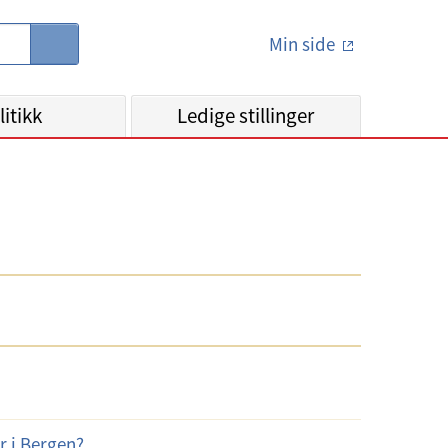
Min side
S
ø
k
litikk
Ledige stillinger
er i Bergen?