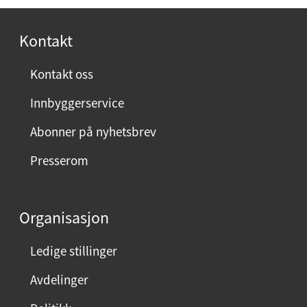
o
r
Kontakt
n
ø
Kontakt oss
y
Innbyggerservice
d
m
Abonner på nyhetsbrev
e
Presserom
d
d
e
Organisasjon
n
n
Ledige stillinger
e
Avdelinger
s
i