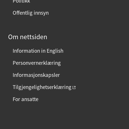
Politikk
d
Offentlig innsyn
e
n
?
Om nettsiden
V
e
Information in English
l
g
Personvernerklæring
j
Informasjonskapsler
a
e
Tilgjengelighetserklæring
l
For ansatte
l
e
r
F
I
L
n
a
n
i