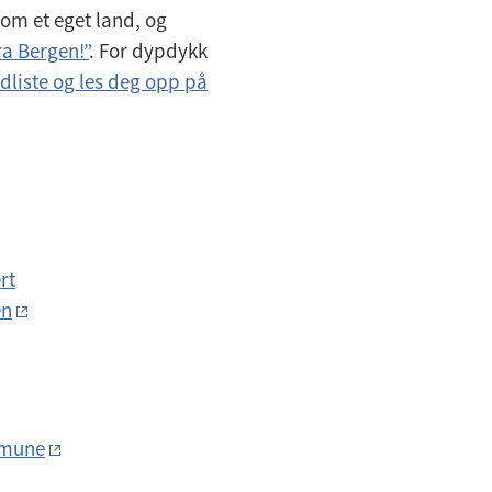
som et eget land, og
ra Bergen!”
. For dypdykk
dliste og les deg opp på
rt
en
mmune