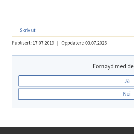
Skriv ut
Publisert:
17.07.2019
|
Oppdatert:
03.07.2026
Fornøyd med de
E
Ja
r
Nei
d
u
f
o
r