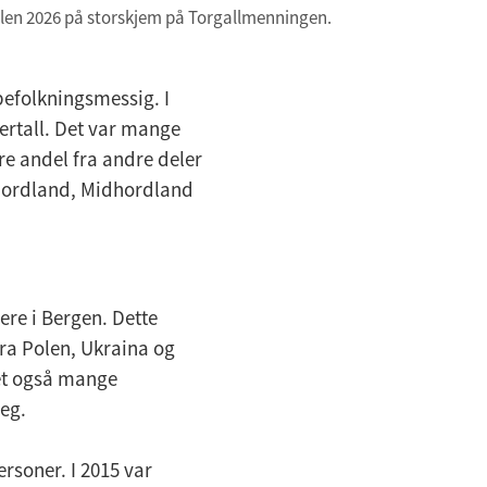
alen 2026 på storskjem på Torgallmenningen.
befolkningsmessig. I
lertall. Det var mange
re andel fra andre deler
dhordland, Midhordland
ere i Bergen. Dette
fra Polen, Ukraina og
det også mange
eg.
ersoner. I 2015 var