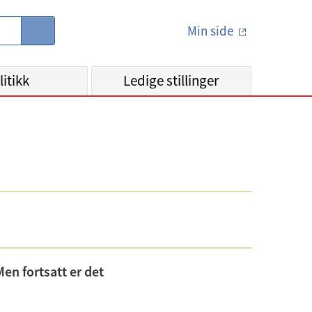
Min side
S
ø
k
litikk
Ledige stillinger
en fortsatt er det