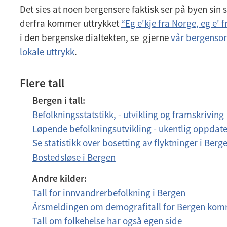
Det sies at noen bergensere faktisk ser på byen sin 
derfra kommer uttrykket
“Eg e'kje fra Norge, eg e' f
i den bergenske dialtekten, se gjerne
vår bergensor
lokale uttrykk
.
Flere tall
Bergen i tall:
Befolkningsstatstikk, - utvikling og framskriving
Løpende befolkningsutvikling - ukentlig oppdate
Se statistikk over bosetting av flyktninger i Berg
Bostedsløse i Bergen
Andre kilder:
Tall for innvandrerbefolkning i Bergen
Årsmeldingen om demografitall for Bergen ko
Tall om folkehelse har også egen side