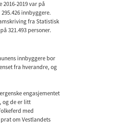
e 2016-2019 var på
en 295.426 innbyggere.
amskriving fra Statistisk
e på 321.493 personer.
mmunens innbyggere bor
enset fra hverandre, og
bergenske engasjementet
 og de er litt
 folkeferd med
 prat om Vestlandets