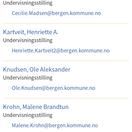
o
Undervisningsstilling
s
E
Cecilie.Madsen
@
bergen.kommune.no
t
-
:
p
Kartveit, Henriette A.
o
Undervisningsstilling
s
E
Henriette.Kartveit2
@
bergen.kommune.no
t
-
:
p
Knudsen, Ole Aleksander
o
Undervisningsstilling
s
E
Ole.Knudsen
@
bergen.kommune.no
t
-
:
p
Krohn, Malene Brandtun
o
Undervisningsstilling
s
E
Malene.Krohn
@
bergen.kommune.no
t