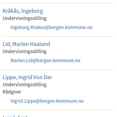
-
:
p
Kråkås, Ingeborg
o
Undervisningsstilling
s
E
Ingeborg.Krakas
@
bergen.kommune.no
t
-
:
p
Lid, Marlen Haaland
o
Undervisningsstilling
s
E
Marlen.Lid
@
bergen.kommune.no
t
-
:
p
Lippe, Ingrid Von Der
o
Undervisningsstilling
s
Rådgiver
t
E
Ingrid.Lippe
@
bergen.kommune.no
:
-
p