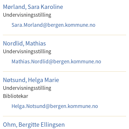
:
p
Mørland, Sara Karoline
o
Undervisningsstilling
s
E
Sara.Morland
@
bergen.kommune.no
t
-
:
p
Nordlid, Mathias
o
Undervisningsstilling
s
E
Mathias.Nordlid
@
bergen.kommune.no
t
-
:
p
Nøtsund, Helga Marie
o
Undervisningsstilling
s
Bibliotekar
t
E
Helga.Notsund
@
bergen.kommune.no
:
-
p
Ohm, Bergitte Ellingsen