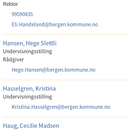
o
Rektor
s
T
99590835
t
e
E
Eli.Handeland
@
bergen.kommune.no
:
l
-
e
p
Hansen, Hege Slettli
f
o
Undervisningsstilling
o
s
Rådgiver
n
t
E
Hege.Hansen
@
bergen.kommune.no
:
:
-
p
Hasselgren, Kristina
o
Undervisningsstilling
s
E
Kristina.Hasselgren
@
bergen.kommune.no
t
-
:
p
Haug, Cecilie Madsen