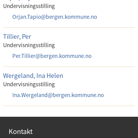
o
Undervisningsstilling
s
E
Orjan.Tapio
@
bergen.kommune.no
t
-
:
p
Tillier, Per
o
Undervisningsstilling
s
E
Per.Tillier
@
bergen.kommune.no
t
-
:
p
Wergeland, Ina Helen
o
Undervisningsstilling
s
E
Ina.Wergeland
@
bergen.kommune.no
t
-
:
p
o
s
Kontakt