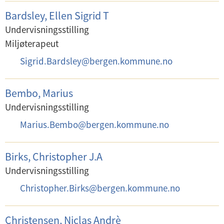
:
p
Bardsley, Ellen Sigrid T
o
Undervisningsstilling
s
Miljøterapeut
t
E
Sigrid.Bardsley
@
bergen.kommune.no
:
-
p
Bembo, Marius
o
Undervisningsstilling
s
E
Marius.Bembo
@
bergen.kommune.no
t
-
:
p
Birks, Christopher J.A
o
Undervisningsstilling
s
E
Christopher.Birks
@
bergen.kommune.no
t
-
:
p
Christensen, Niclas Andrè