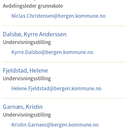
o
Avdelingsleder grunnskole
s
E
Niclas.Christensen
@
bergen.kommune.no
t
-
:
p
Dalsbø, Kyrre Anderssen
o
Undervisningsstilling
s
E
Kyrre.Dalsbo
@
bergen.kommune.no
t
-
:
p
Fjeldstad, Helene
o
Undervisningsstilling
s
E
Helene.Fjeldstad
@
bergen.kommune.no
t
-
:
p
Garnæs, Kristin
o
Undervisningsstilling
s
E
Kristin.Garnaes
@
bergen.kommune.no