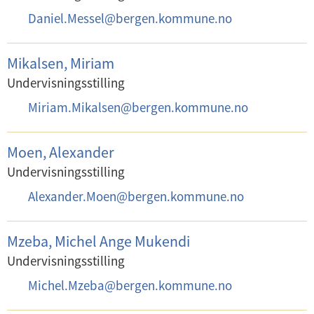
s
E
Daniel.Messel
@
bergen.kommune.no
t
-
:
p
Mikalsen, Miriam
o
Undervisningsstilling
s
E
Miriam.Mikalsen
@
bergen.kommune.no
t
-
:
p
Moen, Alexander
o
Undervisningsstilling
s
E
Alexander.Moen
@
bergen.kommune.no
t
-
:
p
Mzeba, Michel Ange Mukendi
o
Undervisningsstilling
s
E
Michel.Mzeba
@
bergen.kommune.no
t
-