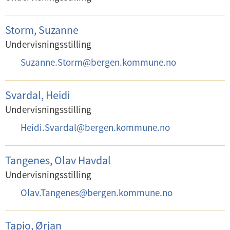
s
t
Storm, Suzanne
:
Undervisningsstilling
E
Suzanne.Storm
@
bergen.kommune.no
-
p
Svardal, Heidi
o
Undervisningsstilling
s
E
Heidi.Svardal
@
bergen.kommune.no
t
-
:
p
Tangenes, Olav Havdal
o
Undervisningsstilling
s
E
Olav.Tangenes
@
bergen.kommune.no
t
-
:
p
Tapio, Ørjan