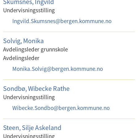
Skumsnes, Ingvild
o
Undervisningsstilling
s
E
Ingvild.Skumsnes
@
bergen.kommune.no
t
-
:
p
Solvig, Monika
o
Avdelingsleder grunnskole
s
Avdelingsleder
t
E
Monika.Solvig
@
bergen.kommune.no
:
-
p
Sondbø, Wibecke Rathe
o
Undervisningsstilling
s
E
Wibecke.Sondbo
@
bergen.kommune.no
t
-
:
p
Steen, Silje Askeland
o
Undervisningsstilling