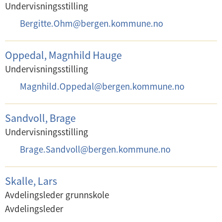
o
Undervisningsstilling
s
E
Bergitte.Ohm
@
bergen.kommune.no
t
-
:
p
Oppedal, Magnhild Hauge
o
Undervisningsstilling
s
E
Magnhild.Oppedal
@
bergen.kommune.no
t
-
:
p
Sandvoll, Brage
o
Undervisningsstilling
s
E
Brage.Sandvoll
@
bergen.kommune.no
t
-
:
p
Skalle, Lars
o
Avdelingsleder grunnskole
s
Avdelingsleder
t