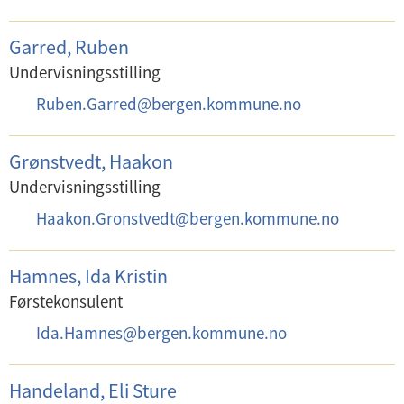
t
-
:
p
Garred, Ruben
o
Undervisningsstilling
s
E
Ruben.Garred
@
bergen.kommune.no
t
-
:
p
Grønstvedt, Haakon
o
Undervisningsstilling
s
E
Haakon.Gronstvedt
@
bergen.kommune.no
t
-
:
p
Hamnes, Ida Kristin
o
Førstekonsulent
s
E
Ida.Hamnes
@
bergen.kommune.no
t
-
:
p
Handeland, Eli Sture