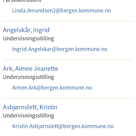
E
Linda.Amundsen2
@
bergen.kommune.no
-
p
Angelskår, Ingrid
o
Undervisningsstilling
s
E
Ingrid.Angelskar
@
bergen.kommune.no
t
-
:
p
Ark, Aimee Jeanette
o
Undervisningsstilling
s
E
Aimee.Ark
@
bergen.kommune.no
t
-
:
p
Asbjørnslett, Kristin
o
Undervisningsstilling
s
E
Kristin.Asbjornslett
@
bergen.kommune.no
t
-