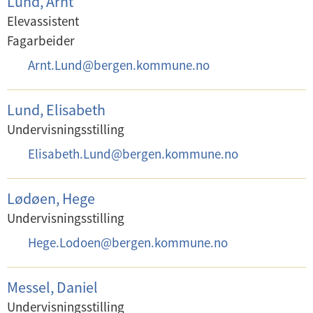
Lund, Arnt
o
Elevassistent
s
Fagarbeider
t
E
Arnt.Lund
@
bergen.kommune.no
:
-
p
Lund, Elisabeth
o
Undervisningsstilling
s
E
Elisabeth.Lund
@
bergen.kommune.no
t
-
:
p
Lødøen, Hege
o
Undervisningsstilling
s
E
Hege.Lodoen
@
bergen.kommune.no
t
-
:
p
Messel, Daniel
o
Undervisningsstilling