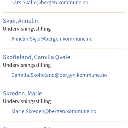
E
Lars.Skalle
@
bergen.kommune.no
:
-
p
Skjei, Annelin
o
Undervisningsstilling
s
E
Annelin.Skjei
@
bergen.kommune.no
t
-
:
p
Skofteland, Camilla Qvale
o
Undervisningsstilling
s
E
Camilla.Skofteland
@
bergen.kommune.no
t
-
:
p
Skreden, Marie
o
Undervisningsstilling
s
E
Marie.Skreden
@
bergen.kommune.no
t
-
:
p