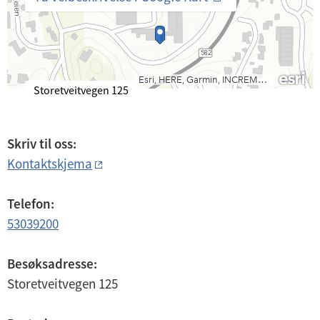
B
Storetveitvegen 125
e
s
ø
Skriv til oss:
k
Kontaktskjema
s
a
d
Telefon:
r
53039200
e
s
s
Besøksadresse:
e
Storetveitvegen 125
: