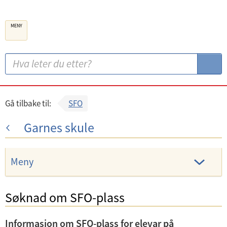
B
MENY
e
r
g
S
S
e
ø
ø
n
k
k
k
:
Gå tilbake til:
SFO
o
Garnes skule
m
m
u
Meny
n
e
Søknad om SFO-plass
U
n
Informasjon om SFO-plass for elevar på