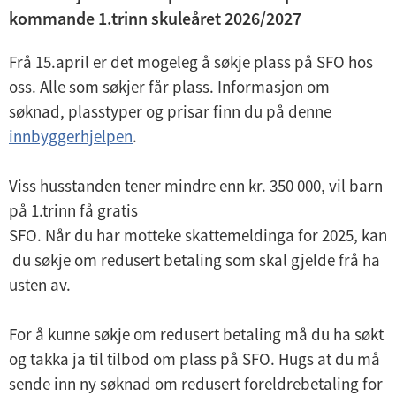
d
kommande 1.trinn skuleåret 2026/2027
e
Frå 15.april er det mogeleg å søkje plass på SFO hos
r
oss. Alle som søkjer får plass. Informasjon om
m
søknad, plasstyper og prisar finn du på denne
e
innbyggerhjelpen
.
n
y
Viss husstanden tener mindre enn kr. 350 000, vil barn
på 1.trinn få gratis
SFO. Når du har motteke skattemeldinga for 2025, kan
du søkje om redusert betaling som skal gjelde frå ha
usten av.
For å kunne søkje om redusert betaling må du ha søkt
og takka ja til tilbod om plass på SFO. Hugs at du må
sende inn ny søknad om redusert foreldrebetaling for