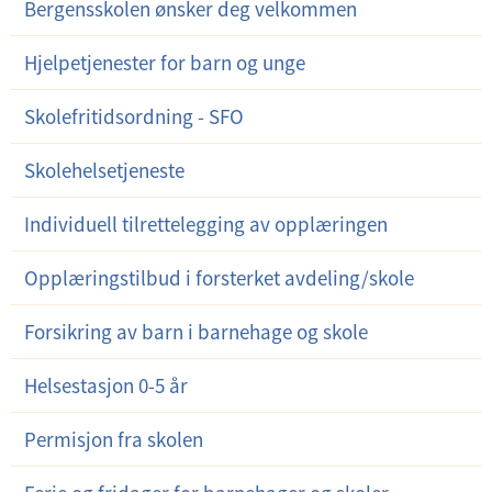
Bergensskolen ønsker deg velkommen
d
e
Hjelpetjenester for barn og unge
r
m
Skolefritidsordning - SFO
e
Skolehelsetjeneste
n
y
Individuell tilrettelegging av opplæringen
Opplæringstilbud i forsterket avdeling/skole
Forsikring av barn i barnehage og skole
Helsestasjon 0-5 år
Permisjon fra skolen