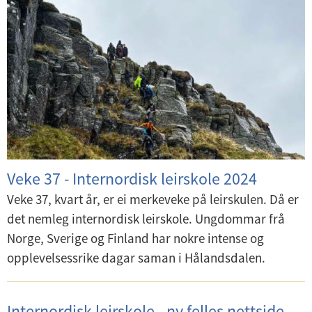
U
d
n
e
d
Leirskole
r
e
m
Sommerleirer
r
e
m
n
Internordisk
e
y
n
Oppskrifter
y
Veke 37 - Internordisk leirskole 2024
HMS
Veke 37, kvart år, er ei merkeveke på leirskulen. Då er
U
det nemleg internordisk leirskole. Ungdommar frå
n
Norge, Sverige og Finland har nokre intense og
d
opplevelsessrike dagar saman i Hålandsdalen.
e
r
Internordisk leirskole - ny felles nettside
m