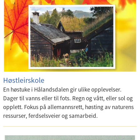
U
d
n
e
U
d
r
n
e
m
d
Årstidene på leirskolen
r
e
e
m
n
Undervisningstema
r
e
y
m
n
e
y
Høstleirskole
n
y
En høstuke i Hålandsdalen gir ulike opplevelser.
Dager til vanns eller til fots. Regn og vått, eller sol og
opplett. Fokus på allemannsrett, høsting av naturens
ressurser, ferdselsveier og samarbeid.