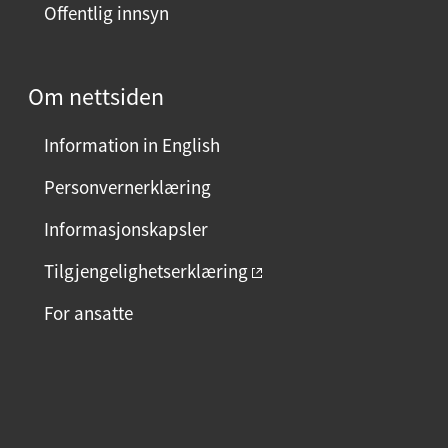
Offentlig innsyn
Om nettsiden
Information in English
Personvernerklæring
Informasjonskapsler
Tilgjengelighetserklæring
For ansatte
F
I
L
a
n
i
c
s
n