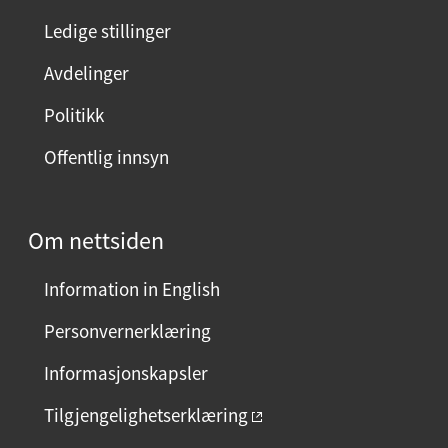
n
Ledige stillinger
e
Avdelinger
s
i
Politikk
d
Offentlig innsyn
e
n
?
Om nettsiden
V
e
Information in English
l
g
Personvernerklæring
j
Informasjonskapsler
a
e
Tilgjengelighetserklæring
l