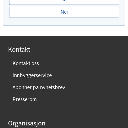
r
Nei
d
u
f
o
r
Kontakt
n
ø
Kontakt oss
y
Innbyggerservice
d
m
Abonner på nyhetsbrev
e
Presserom
d
d
e
Organisasjon
n