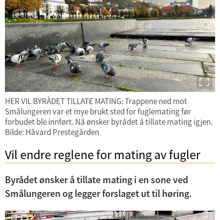
U
n
d
e
U
r
n
HER VIL BYRÅDET TILLATE MATING: Trappene ned mot
m
Smålungeren var et mye brukt sted for fuglemating før
d
Helse, omsorg og inkludering
e
forbudet ble innført. Nå ønsker byrådet å tillate mating igjen.
e
Bilde: Håvard Prestegården
n
Bymiljø
r
y
Vil endre reglene for mating av fugler
m
Kultur og idrett
e
Byrådet ønsker å tillate mating i en sone ved
n
Økonomi og administrasjon
Smålungeren og legger forslaget ut til høring.
y
Barnehage og skole