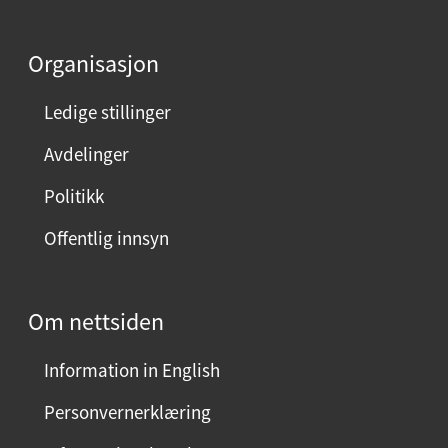
d
e
Organisasjon
n
n
Ledige stillinger
e
Avdelinger
s
i
Politikk
d
Offentlig innsyn
e
n
?
Om nettsiden
V
e
Information in English
l
g
Personvernerklæring
j