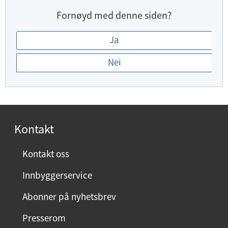
Fornøyd med denne siden?
E
Ja
r
Nei
d
u
f
o
r
Kontakt
n
ø
Kontakt oss
y
Innbyggerservice
d
m
Abonner på nyhetsbrev
e
Presserom
d