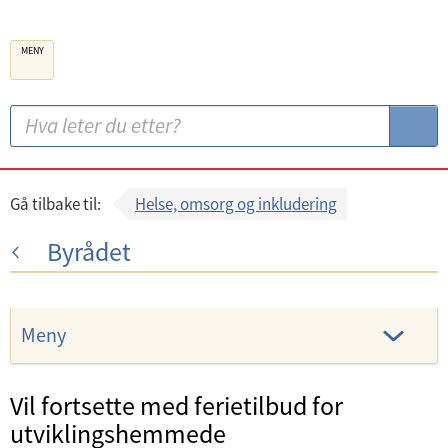
B
MENY
e
r
g
S
S
e
ø
ø
n
k
k
k
:
Gå tilbake til:
Helse, omsorg og inkludering
o
Byrådet
m
m
u
Meny
n
e
Vil fortsette med ferietilbud for
utviklingshemmede