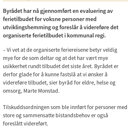
Byrådet har nå gjennomført en evaluering av
ferietilbudet for voksne personer med
U
utviklingshemming og foreslår å videreføre det
n
organiserte ferietilbudet i kommunal regi.
d
e
– Vi vet at de organiserte feriereisene betyr veldig
U
r
mye for de som deltar og at det har vært mye
n
m
usikkerhet rundt tilbudet det siste året. Byrådet er
d
Helse, omsorg og inkludering
e
derfor glade for å kunne fastslå at vi ønsker å
e
n
videreføre tilbudet, sier byråd for eldre, helse og
Bymiljø
r
y
omsorg, Marte Monstad.
m
Kultur og idrett
e
Tilskuddsordningen som ble innført for personer med
n
Økonomi og administrasjon
store og sammensatte bistandsbehov er også
y
foreslått videreført.
Barnehage og skole