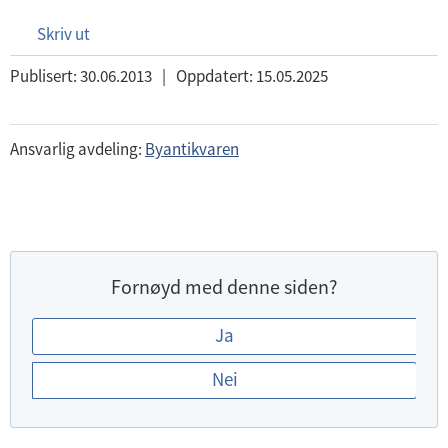
Skriv ut
Publisert:
30.06.2013
|
Oppdatert:
15.05.2025
Ansvarlig avdeling:
Byantikvaren
Fornøyd med denne siden?
E
Ja
r
Nei
d
u
f