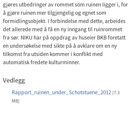
gjøres utbedringer av rommet som ruinen ligger i, for
å gjøre ruinen mer tilgjengelig og egnet som
formidlingsobjekt. I forbindelse med dette, arbeides
det allerede med å få en ny inngang til ruinrommet
fra sør. NIKU har på oppdrag av huseier BKB foretatt
en undersøkelse med sikte på å avklare om en ny
tilkomst fra utsiden kommer i konflikt med
automatisk fredete kulturminner.
Vedlegg
Rapport_ruinen_under_Schotstuene_2012
p
[7.3
d
MB]
f