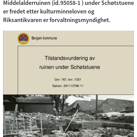
n
Middelalderruinen (id.95058-1 ) under Schøtstuene
d
er fredet etter kulturminneloven og
Kulturminnegrunnlag
e
Riksantikvaren er forvaltningsmyndighet.
Antikvarisk dokumentasjon
r
m
Middelalderruiner
e
n
Veiledere
y