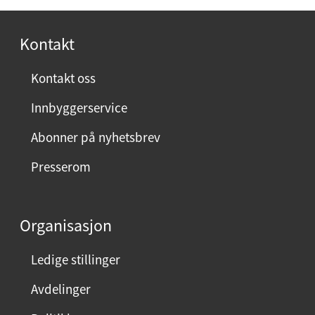
o
r
Kontakt
n
ø
Kontakt oss
y
Innbyggerservice
d
m
Abonner på nyhetsbrev
e
Presserom
d
d
e
Organisasjon
n
n
Ledige stillinger
e
Avdelinger
s
i