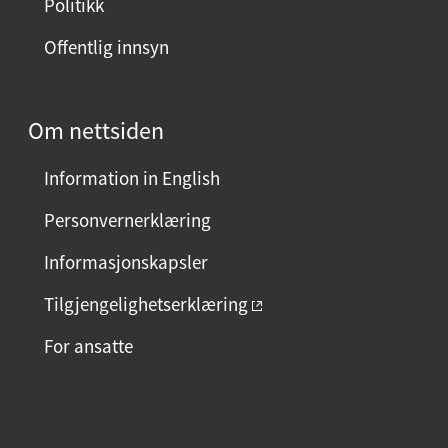
Politikk
d
Offentlig innsyn
e
n
?
Om nettsiden
V
e
Information in English
l
g
Personvernerklæring
j
Informasjonskapsler
a
e
Tilgjengelighetserklæring
l
For ansatte
l
e
r
F
I
L
n
a
n
i