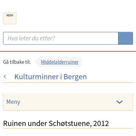
B
MENY
e
r
g
S
S
e
ø
ø
n
k
k
k
:
Gå tilbake til:
Middelalderruiner
o
Kulturminner i Bergen
m
m
u
Meny
n
e
Ruinen under Schøtstuene, 2012
U