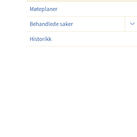
Møteplaner
U
Behandlede saker
n
d
Historikk
e
r
m
e
n
y