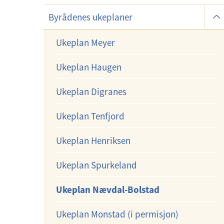
U
Byrådenes ukeplaner
n
d
Ukeplan Meyer
e
Ukeplan Haugen
r
m
Ukeplan Digranes
e
n
Ukeplan Tenfjord
y
Ukeplan Henriksen
Ukeplan Spurkeland
Ukeplan Nævdal-Bolstad
Ukeplan Monstad (i permisjon)