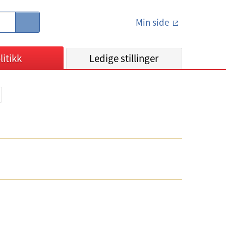
Min side
S
ø
k
litikk
Ledige stillinger