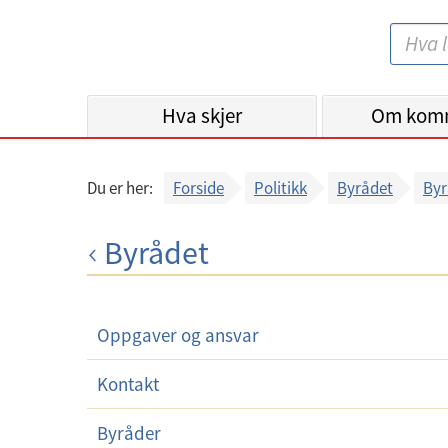
B
S
e
ø
r
k
Hva skjer
g
Om kom
:
e
n
Du er her:
Forside
Politikk
Byrådet
Byr
k
o
Byrådet
m
m
u
Oppgaver og ansvar
n
e
Kontakt
Byråder