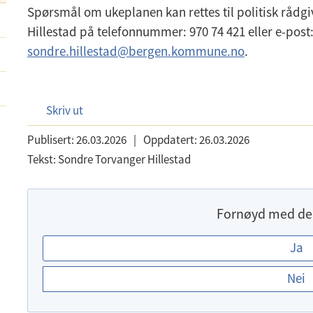
Spørsmål om ukeplanen kan rettes til politisk rådg
Hillestad på telefonnummer: 970 74 421 eller e-post
sondre.hillestad@bergen.kommune.no
.
Skriv ut
Publisert:
26.03.2026
|
Oppdatert:
26.03.2026
Tekst:
Sondre Torvanger Hillestad
Fornøyd med de
E
Ja
r
Nei
d
u