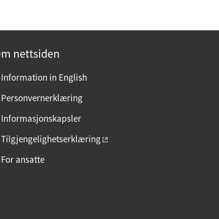
m nettsiden
Information in English
Personvernerklæring
Informasjonskapsler
Tilgjengelighetserklæring
For ansatte
F
I
L
a
n
i