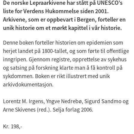
n
De norske Lepraarkivene har stått på UNESCO’s
e
d
liste for Verdens Hukommelse siden 2001.
Bergen byleksikon
r
e
Arkivene, som er oppbevart i Bergen, forteller en
m
Månedens dokument
r
unik historie om et mørkt kapittel i vår historie.
e
m
n
Fortellinger fra arkivet
Denne boken forteller historien om epidemien som
e
y
herjet landet på 1800-tallet, og som førte til offentlige
n
Digitale fortellinger og utstillinger
inngripen. Gjennom registre, opprettelse av sykehus
y
og satsing på forskning klarte man å få kontroll på
Norges dokumentarv
sykdommen. Boken er rikt illustrert med unik
arkivdokumentasjon.
Byarkivets publikasjoner
Arkivfaglig
Lorentz M. Irgens, Yngve Nedrebø, Sigurd Sandmo og
Arne Skivenes (red.). Selja forlag 2006.
Byarkivets bibliotek
Kr. 198,-