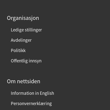
d
e
Organisasjon
n
n
Ledige stillinger
e
Avdelinger
s
i
Politikk
d
Offentlig innsyn
e
n
?
Om nettsiden
V
e
Information in English
l
g
Personvernerklæring
j