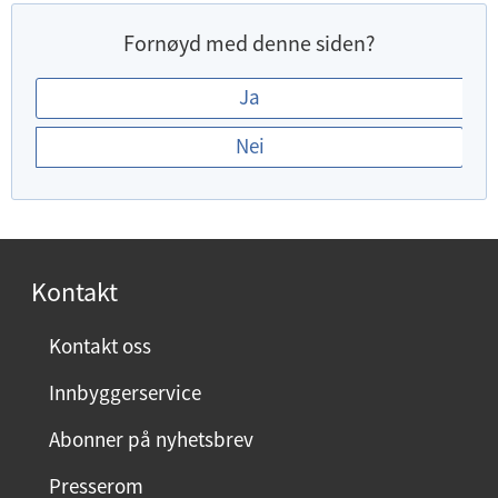
Fornøyd med denne siden?
E
Ja
r
Nei
d
u
f
o
r
Kontakt
n
ø
Kontakt oss
y
Innbyggerservice
d
m
Abonner på nyhetsbrev
e
Presserom
d