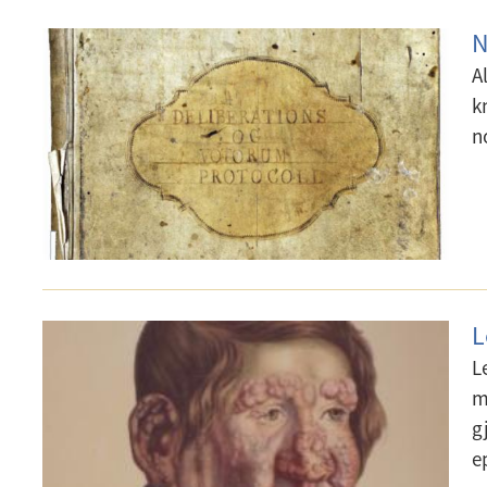
N
A
k
n
L
L
m
g
e