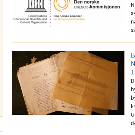
N
a
n
s
B
N
1
D
b
b
k
G
d