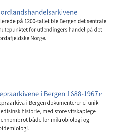
ordlandshandelsarkivene
llerede på 1200-tallet ble Bergen det sentrale
nutepunktet for utlendingers handel på det
ordafjeldske Norge.
epraarkivene i Bergen 1688-1967
epraarkiva i Bergen dokumenterer ei unik
edisinsk historie, med store vitskaplege
jennombrot både for mikrobiologi og
pidemiologi.