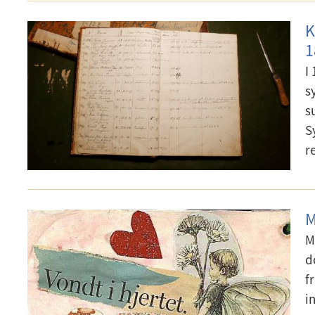
K
1
I
s
s
S
r
M
M
d
f
i