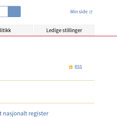
Min side
S
ø
k
litikk
Ledige stillinger
RSS
t nasjonalt register