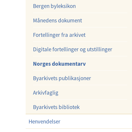
d
Bergen byleksikon
r
e
m
Månedens dokument
r
e
m
n
Fortellinger fra arkivet
e
y
n
Digitale fortellinger og utstillinger
y
Norges dokumentarv
Byarkivets publikasjoner
Arkivfaglig
Byarkivets bibliotek
Henvendelser