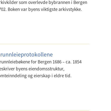
rkivkilder som overlevde bybrannen i Bergen
702. Boken var byens viktigste arkivstykke.
runnleieprotokollene
runnleiebøkene for Bergen 1686 – ca. 1854
eskriver byens eiendomsstruktur,
omteinndeling og eierskap i eldre tid.