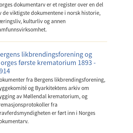
orges dokumentarv er et register over en del
v de viktigste dokumentene i norsk historie,
æringsliv, kulturliv og annen
amfunnsvirksomhet.
ergens likbrendingsforening og
orges første krematorium 1893 -
914
okumenter fra Bergens likbrendingsforening,
yggekomité og Byarkitektens arkiv om
ygging av Møllendal krematorium, og
remasjonsprotokoller fra
ravferdsmyndigheten er ført inn i Norges
okumentarv.