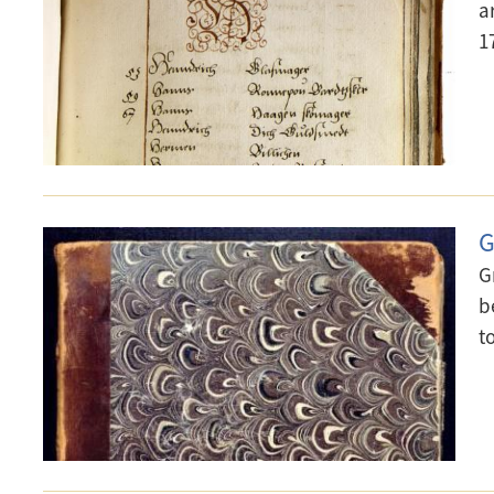
a
1
G
G
b
t