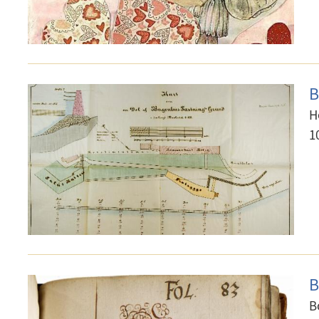
B
H
1
B
B