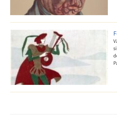
F
V
s
d
P