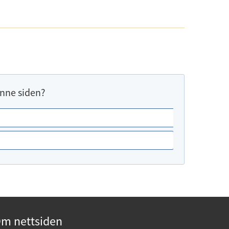
nne siden?
m nettsiden