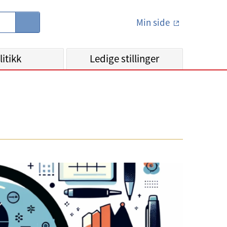
Min side
S
ø
k
litikk
Ledige stillinger