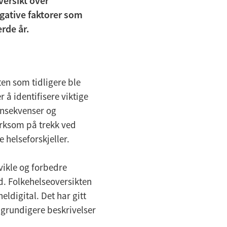
ersikt over
egative faktorer som
erde år.
en som tidligere ble
 å identifisere viktige
onsekvenser og
rksom på trekk ved
 helseforskjeller.
ikle og forbedre
. Folkehelseoversikten
heldigital. Det har gitt
i grundigere beskrivelser