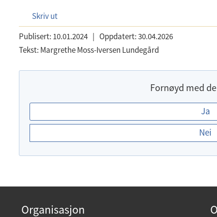
Skriv ut
Publisert:
10.01.2024
|
Oppdatert:
30.04.2026
Tekst:
Margrethe Moss-Iversen Lundegård
Fornøyd med de
E
Ja
r
Nei
d
u
f
o
r
n
Organisasjon
O
ø