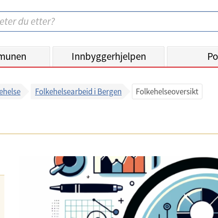
munen
Innbyggerhjelpen
Po
ehelse
Folkehelsearbeid i Bergen
Folkehelseoversikt