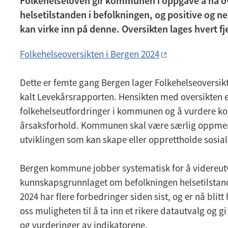
Folkehelseloven gir kommunen i oppgave å ha ov
helsetilstanden i befolkningen, og positive og n
kan virke inn på denne. Oversikten lages hvert fj
Folkehelseoversikten i Bergen 2024
Dette er femte gang Bergen lager Folkehelseoversikt
kalt Levekårsrapporten. Hensikten med oversikten er
folkehelseutfordringer i kommunen og å vurdere k
årsaksforhold. Kommunen skal være særlig oppme
utviklingen som kan skape eller opprettholde sosiale
Bergen kommune jobber systematisk for å videreutv
kunnskapsgrunnlaget om befolkningen helsetilstand
2024 har flere forbedringer siden sist, og er nå blitt 
oss muligheten til å ta inn et rikere datautvalg og g
og vurderinger av indikatorene.