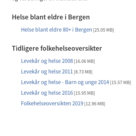
Helse blant eldre i Bergen
Helse blant eldre 80+ i Bergen
p
[25.05 MB]
d
f
Tidligere folkehelseoversikter
Levekår og helse 2008
p
[16.06 MB]
d
Levekår og helse 2011
p
[8.73 MB]
f
d
Levekår og helse - Barn og unge 2014
p
[15.57 MB]
f
d
Levekår og helse 2016
p
[15.95 MB]
f
d
Folkehelseoversikten 2019
p
[12.96 MB]
f
d
f