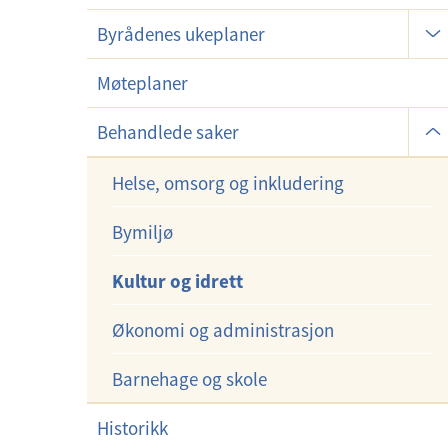
U
Byrådenes ukeplaner
n
d
Møteplaner
e
U
Behandlede saker
r
n
m
d
Helse, omsorg og inkludering
e
e
n
Bymiljø
r
y
m
Kultur og idrett
e
n
Økonomi og administrasjon
y
Barnehage og skole
Historikk