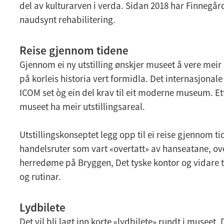
del av kulturarven i verda. Sidan 2018 har Finnegå
naudsynt rehabilitering.
Reise gjennom tidene
Gjennom ei ny utstilling ønskjer museet å vere me
på korleis historia vert formidla. Det internasjon
ICOM set òg ein del krav til eit moderne museum. Ett
museet ha meir utstillingsareal.
Utstillingskonseptet legg opp til ei reise gjennom ti
handelsruter som vart «overtatt» av hanseatane, ov
herredøme på Bryggen, Det tyske kontor og vidare t
og rutinar.
Lydbilete
Det vil bli lagt inn korte «lydbilete» rundt i museet. 