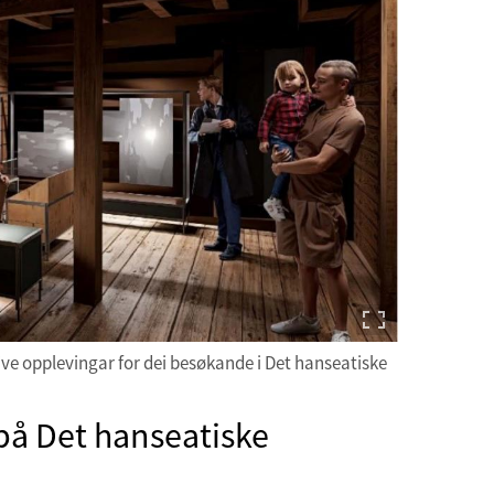
ive opplevingar for dei besøkande i Det hanseatiske
l på Det hanseatiske