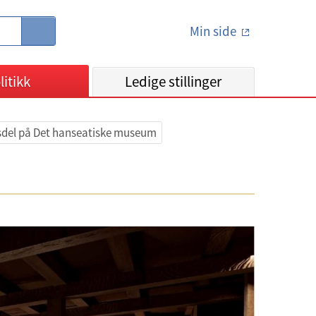
Min side
S
ø
k
litikk
Ledige stillinger
ngsdel på Det hanseatiske museum