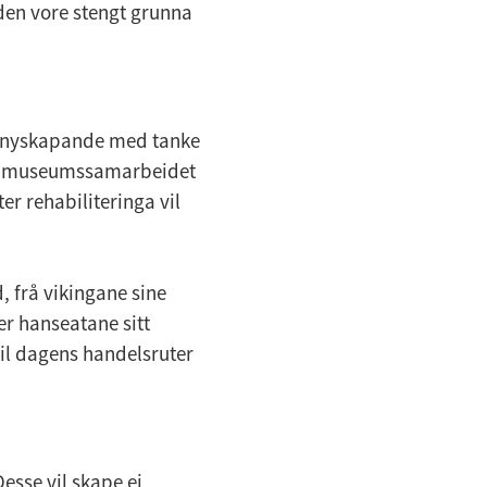
rden vore stengt grunna
ir nyskapande med tanke
ale museumssamarbeidet
er rehabiliteringa vil
d, frå vikingane sine
er hanseatane sitt
il dagens handelsruter
Desse vil skape ei