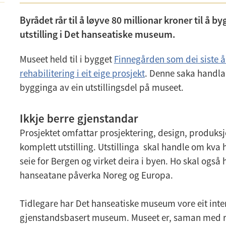
Byrådet rår til å løyve 80 millionar kroner til å b
utstilling i Det hanseatiske museum.
Museet held til i bygget
Finnegården som dei siste å
rehabilitering i eit eige prosjekt
. Denne saka handl
bygginga av ein utstillingsdel på museet.
Ikkje berre gjenstandar
Prosjektet omfattar prosjektering, design, produksjo
komplett utstilling. Utstillinga skal handle om kva
seie for Bergen og virket deira i byen. Ho skal også
hanseatane påverka Noreg og Europa.
Tidlegare har Det hanseatiske museum vore eit inter
gjenstandsbasert museum. Museet er, saman med re