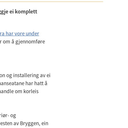
yggje ei komplett
ra har vore under
ar om å gjennomføre
n og installering av ei
 hanseatane har hatt å
 handle om korleis
iør- og
sten av Bryggen, ein