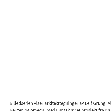
Billedserien viser arkitekttegninger av Leif Grung. Al
Bergen og omegn, med unntak av et prosjekt fra K