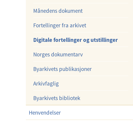
e
m
Månedens dokument
r
e
m
n
Fortellinger fra arkivet
e
y
n
Digitale fortellinger og utstillinger
y
Norges dokumentarv
Byarkivets publikasjoner
Arkivfaglig
Byarkivets bibliotek
Henvendelser