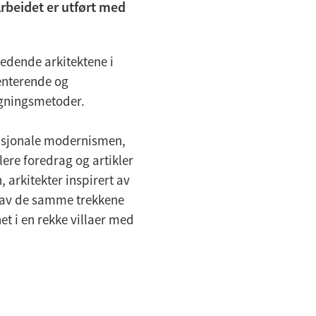
 Arbeidet er utført med
ledende arkitektene i
menterende og
ygningsmetoder.
nasjonale modernismen,
lere foredrag og artikler
arkitekter inspirert av
e av de samme trekkene
et i en rekke villaer med