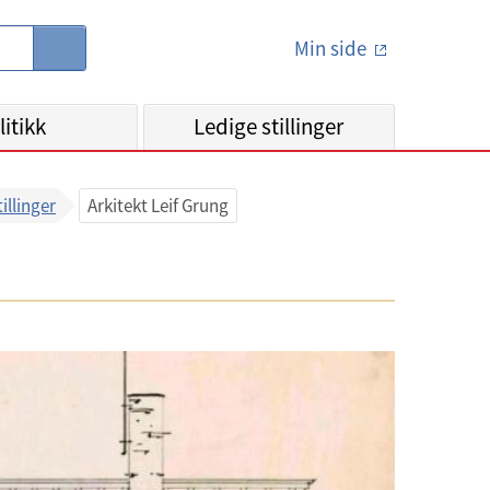
Min side
S
ø
k
litikk
Ledige stillinger
tillinger
Arkitekt Leif Grung