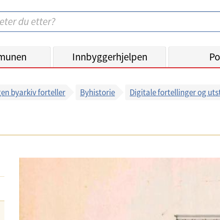
munen
Innbyggerhjelpen
Po
en byarkiv forteller
Byhistorie
Digitale fortellinger og uts