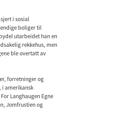
jert i sosial
endige boliger til
 bydel utarbeidet han en
edsakelig rekkehus, men
ene ble overtatt av
er, forretninger og
s, i amerikansk
t. For Langhaugen Egne
ien, Jomfrustien og