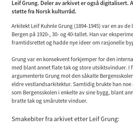
Leif Grung. Deler av arkivet er også digitalisert.
støtte fra Norsk kulturråd.
Arkitekt Leif Kuhnle Grung (1894-1945) var en av de 
Bergen på 1920-, 30- og 40-tallet. Han var eksperi
framtidsrettet og hadde nye ideer om rasjonelle b
Grung var en konsekvent forkjemper for den inter
med blant annet flate tak og store utsiktsvinduer. I f
argumenterte Grung mot den såkalte Bergensskolen, 
eldre vestlandsarkitektur. Samtidig brukte han no
som Bergensskolen i enkelte av sine bygg, blant ann
bratte tak og smårutete vinduer.
Smakebiter fra arkivet etter Leif Grung: