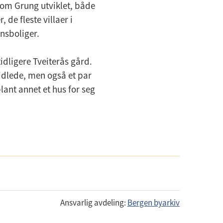
som Grung utviklet, både
de fleste villaer i
nnsboliger.
tidligere Tveiterås gård.
idlede, men også et par
ant annet et hus for seg
Ansvarlig avdeling:
Bergen byarkiv