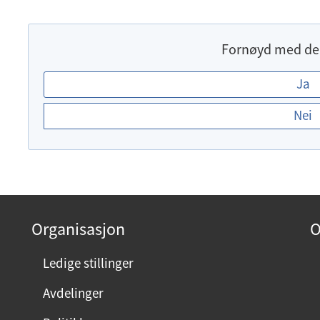
Fornøyd med de
E
Ja
r
Nei
d
u
f
o
r
n
Organisasjon
O
ø
y
Ledige stillinger
d
Avdelinger
m
e