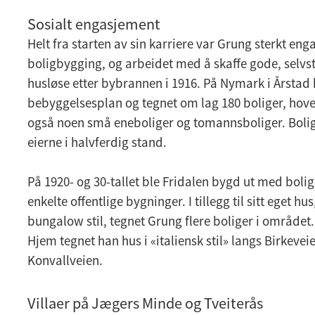
Sosialt engasjement
Helt fra starten av sin karriere var Grung sterkt engas
boligbygging, og arbeidet med å skaffe gode, selvst
husløse etter bybrannen i 1916. På Nymark i Årstad
bebyggelsesplan og tegnet om lag 180 boliger, hov
også noen små eneboliger og tomannsboliger. Bolig
eierne i halvferdig stand.
På 1920- og 30-tallet ble Fridalen bygd ut med bolig
enkelte offentlige bygninger. I tillegg til sitt eget hu
bungalow stil, tegnet Grung flere boliger i område
Hjem tegnet han hus i «italiensk stil» langs Birkeve
Konvallveien.
Villaer på Jægers Minde og Tveiterås