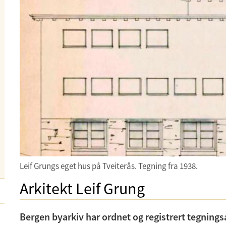
Leif Grungs eget hus på Tveiterås. Tegning fra 1938.
Arkitekt Leif Grung
Bergen byarkiv har ordnet og registrert tegningsa