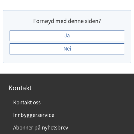
Fornøyd med denne siden?
E
Ja
r
Nei
d
u
f
o
r
Kontakt
n
ø
Kontakt oss
y
Innbyggerservice
d
m
Abonner på nyhetsbrev