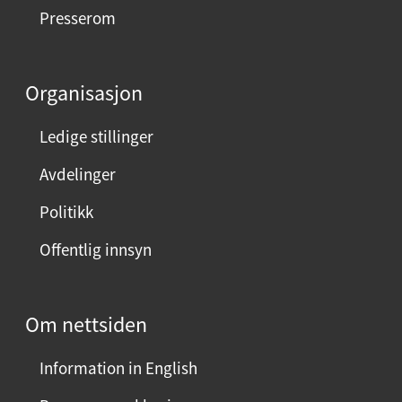
e
Presserom
d
d
e
Organisasjon
n
n
Ledige stillinger
e
Avdelinger
s
i
Politikk
d
Offentlig innsyn
e
n
?
Om nettsiden
V
e
Information in English
l