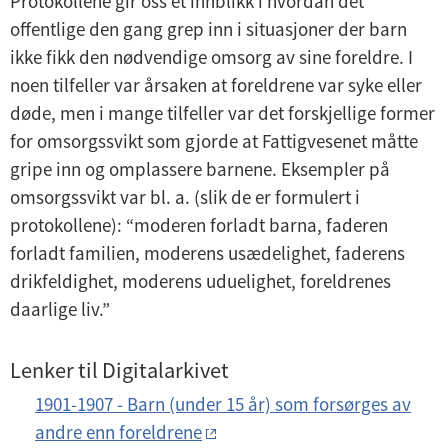
Protokollene gir oss et innblikk i hvordan det
offentlige den gang grep inn i situasjoner der barn
ikke fikk den nødvendige omsorg av sine foreldre. I
noen tilfeller var årsaken at foreldrene var syke eller
døde, men i mange tilfeller var det forskjellige former
for omsorgssvikt som gjorde at Fattigvesenet måtte
gripe inn og omplassere barnene. Eksempler på
omsorgssvikt var bl. a. (slik de er formulert i
protokollene): “moderen forladt barna, faderen
forladt familien, moderens usædelighet, faderens
drikfeldighet, moderens uduelighet, foreldrenes
daarlige liv.”
Lenker til Digitalarkivet
1901-1907 - Barn (under 15 år) som forsørges av
andre enn foreldrene