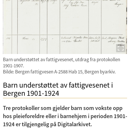
e
Byarkivet på Digitalarkivet
r
m
Byarkivets foto på Digitalarkivet
e
n
Arkivportalen
y
Oppslagsverket oVe
Barn understøttet av fattigvesenet, utdrag fra protokollen
1901-1907.
Arkiver fra 2. verdenskrig
Bilde: Bergen fattigvesen A-2588 Hab 15, Bergen byarkiv.
U
Barn understøttet av fattigvesenet i
n
Bergen 1901-1924
d
e
Tre protokoller som gjelder barn som vokste opp
r
hos pleieforeldre eller i barnehjem i perioden 1901-
m
1924 er tilgjengelig på Digitalarkivet.
e