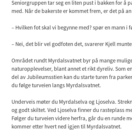
Seniorgruppen tar seg en liten pust i bakken for å p
med. Når de bakerste er kommet frem, er det på an 
– Hvilken fot skal vi begynne med? spør en mann i f
– Nei, det blir vel godfoten det, svarerer Kjell munte
Området rundt Myrdalsvatnet byr på mange mulige 
naturopplevelser, blant annet et rikt dyreliv. Som en
del av Jubileumsstien kan du starte turen fra parke
du følge turveien langs Myrdalsvatnet.
Underveis møter du Myrdalselva og Ljoselva. Streknin
og godt skiltet. Ved Ljoselva finner du rasteplass 
Følger du turveien videre herfra, går du en runde m
kommer etter hvert ned igjen til Myrdalsvatnet.