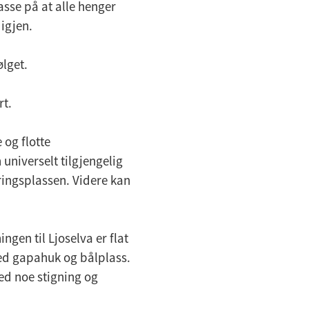
asse på at alle henger
igjen.
ølget.
rt.
og flotte
 universelt tilgjengelig
ringsplassen. Videre kan
gen til Ljoselva er flat
med gapahuk og bålplass.
ed noe stigning og