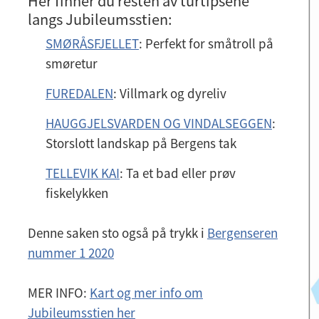
Her finner du resten av turtipsene
langs Jubileumsstien:
SMØRÅSFJELLET
: Perfekt for småtroll på
smøretur
FUREDALEN
: Villmark og dyreliv
HAUGGJELSVARDEN OG VINDALSEGGEN
:
Storslott landskap på Bergens tak
TELLEVIK KAI
: Ta et bad eller prøv
fiskelykken
Denne saken sto også på trykk i
Bergenseren
nummer 1 2020
MER INFO:
Kart og mer info om
Jubileumsstien her