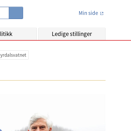
Min side
S
ø
k
litikk
Ledige stillinger
Myrdalsvatnet