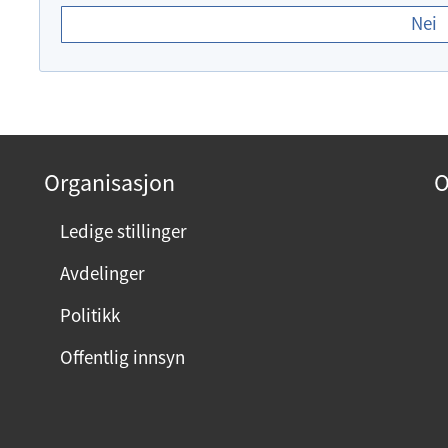
r
Nei
d
u
f
o
r
n
Organisasjon
O
ø
y
Ledige stillinger
d
Avdelinger
m
e
Politikk
d
Offentlig innsyn
d
e
n