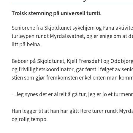
Trolsk stemning på universell tursti.
Seniorene fra Skjoldtunet sykehjem og Fana aktivitet
turløypen rundt Myrdalsvatnet, og er enige om at de
litt på beina.
Beboer på Skjoldtunet, Kjell Frønsdahl og Oddbjørg
og frivillighetskoordinator, går først i følget av se
stien som gjør fremkomsten enkel enten man komme
– Jeg synes det er ålreit å gå tur, jeg er jo et turme
Han legger til at han har gått flere turer rundt Myrd
og rolig tempo.