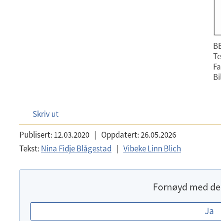
BE
Te
Fa
Bi
Skriv ut
Publisert:
12.03.2020
|
Oppdatert:
26.05.2026
Tekst:
Nina Fidje Blågestad
|
Vibeke Linn Blich
Fornøyd med de
E
Ja