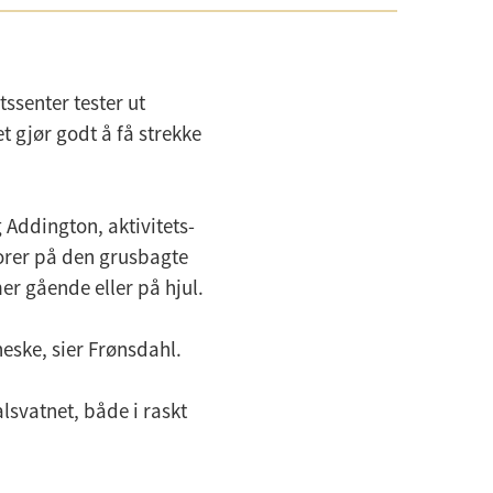
ssenter tester ut
t gjør godt å få strekke
 Addington, aktivitets-
niorer på den grusbagte
r gående eller på hjul.
nneske, sier Frønsdahl.
alsvatnet, både i raskt