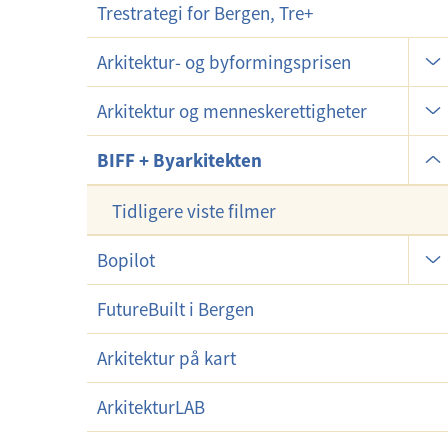
Trestrategi for Bergen, Tre+
m
e
U
Arkitektur- og byformingsprisen
n
n
y
U
d
Arkitektur og menneskerettigheter
n
e
U
d
BIFF + Byarkitekten
r
n
e
m
d
Tidligere viste filmer
r
e
e
m
n
U
Bopilot
r
e
y
n
m
n
d
FutureBuilt i Bergen
e
y
e
n
Arkitektur på kart
r
y
m
ArkitekturLAB
e
n