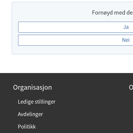
Fornøyd med de
E
Ja
r
Nei
d
u
f
o
r
n
Organisasjon
O
ø
y
Ledige stillinger
d
Avdelinger
m
e
Politikk
d