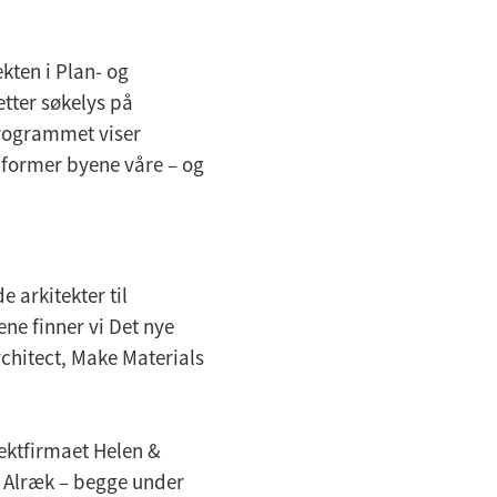
ekten i Plan- og
etter søkelys på
Programmet viser
 former byene våre – og
e arkitekter til
ne finner vi Det nye
chitect, Make Materials
tektfirmaet Helen &
 Alræk – begge under