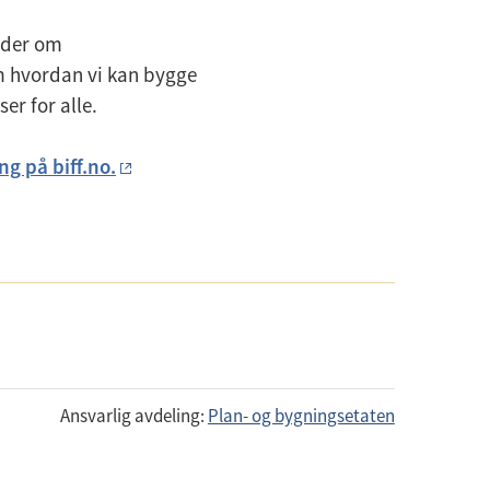
ider om
m hvordan vi kan bygge
er for alle.
g på biff.no.
Ansvarlig avdeling:
Plan- og bygningsetaten