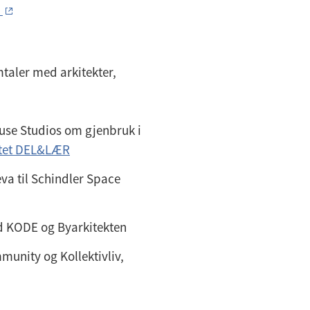
.
taler med arkitekter,
use Studios om gjenbruk i
tet DEL&LÆR
va til Schindler Space
 KODE og Byarkitekten
unity og Kollektivliv,