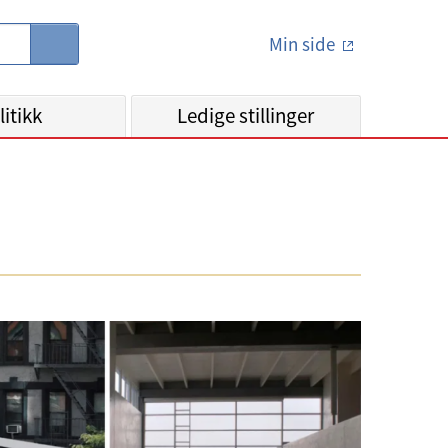
Min side
S
ø
k
litikk
Ledige stillinger