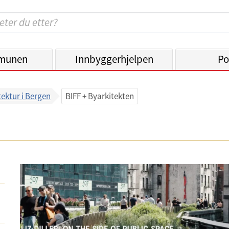
munen
Innbyggerhjelpen
Po
tektur i Bergen
BIFF + Byarkitekten