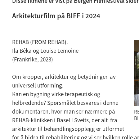
Disse filmene er vist på Bergen Filmfestival siden
Arkitekturfilm på BIFF i 2024
REHAB (FROM REHAB).
Ila Bêka og Louise Lemoine
(Frankrike, 2023)
Om kropper, arkitektur og betydningen av
universell utforming.
Kan en bygning virke terapeutisk og
helbredende? Spørsmålet besvares i denne
dokumentaren, hvor man ser nærmere på
RE
Bi
REHAB-klinikken i Basel i Sveits, der alt fra
arkitektur til behandlingsopplegg er utformet
for å bidra til rehabilitering og vi ser hvilken rolle a