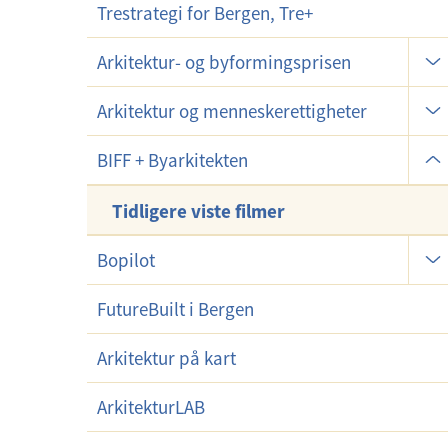
Trestrategi for Bergen, Tre+
m
e
U
Arkitektur- og byformingsprisen
n
n
y
U
d
Arkitektur og menneskerettigheter
n
e
U
d
BIFF + Byarkitekten
r
n
e
m
d
Tidligere viste filmer
r
e
e
m
n
U
Bopilot
r
e
y
n
m
n
d
FutureBuilt i Bergen
e
y
e
n
Arkitektur på kart
r
y
m
ArkitekturLAB
e
n