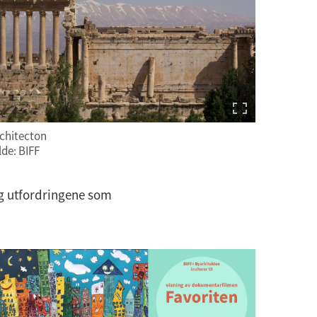
chitecton
lde: BIFF
og utfordringene som