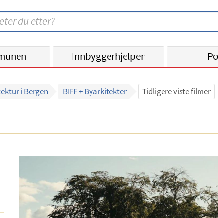
munen
Innbyggerhjelpen
Po
tektur i Bergen
BIFF + Byarkitekten
Tidligere viste filmer