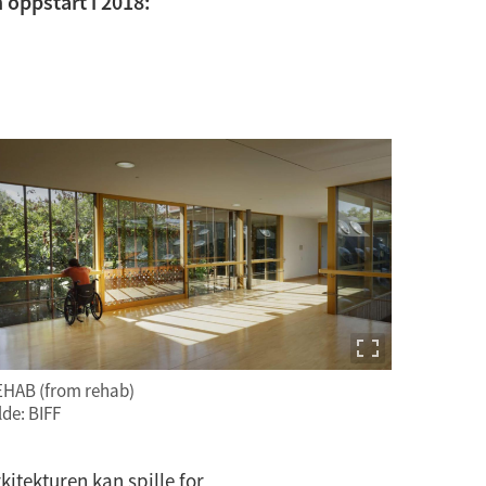
 oppstart i 2018:
HAB (from rehab)
lde: BIFF
rkitekturen kan spille for