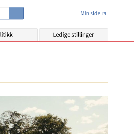
Min side
S
ø
k
litikk
Ledige stillinger