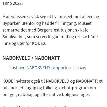
anno 2022!
Møteplassen strakk seg ut fra museet mot alleen og
Byparken utenfor og hadde fri inngang. Museet
samarbeidet med Bergensinstitusjonen - kafe
Smakverket, som serverte god mat og drikke både
inne og utenfor KODE2.
NABOKVELD / NABONATT
Last ned NABOKVELD-rapporten
p
[3.52 MB]
d
KODE inviterte også til NABOKVELD og NABONATT; et
f
fullspekket, faglig og folkelig, debattprogram om
boliger, nabolag og alternative boligløsninger.