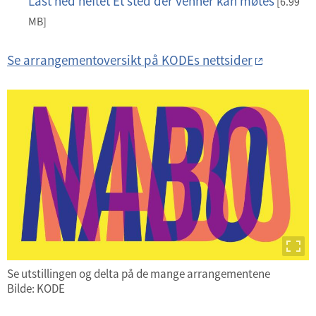
Last ned heftet Et sted der venner kan møtes
p
[6.99
d
MB]
f
Se arrangementoversikt på KODEs nettsider
Se utstillingen og delta på de mange arrangementene
Bilde: KODE