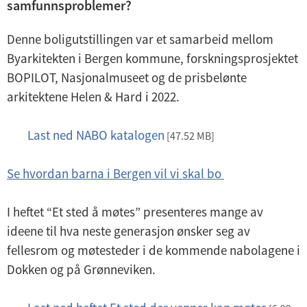
samfunnsproblemer?
Digital medvirkning
Denne boligutstillingen var et samarbeid mellom
Byarkitekten i Bergen kommune, forskningsprosjektet
BOPILOT, Nasjonalmuseet og de prisbelønte
arkitektene Helen & Hard i 2022.
Last ned NABO katalogen
p
[47.52 MB]
d
Se hvordan barna i Bergen vil vi skal bo
f
I heftet “Et sted å møtes” presenteres mange av
ideene til hva neste generasjon ønsker seg av
fellesrom og møtesteder i de kommende nabolagene i
Dokken og på Grønneviken.