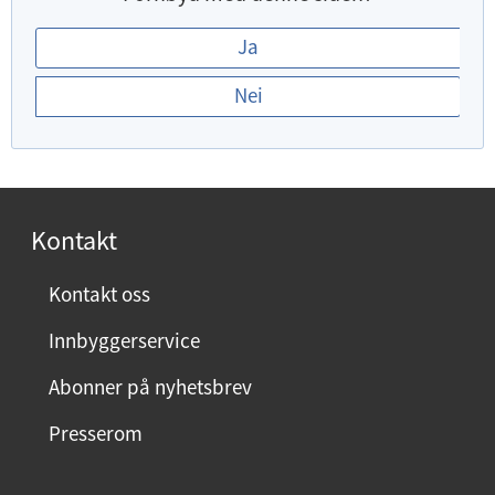
E
Ja
r
Nei
d
u
f
o
r
Kontakt
n
ø
Kontakt oss
y
Innbyggerservice
d
m
Abonner på nyhetsbrev
e
Presserom
d
d