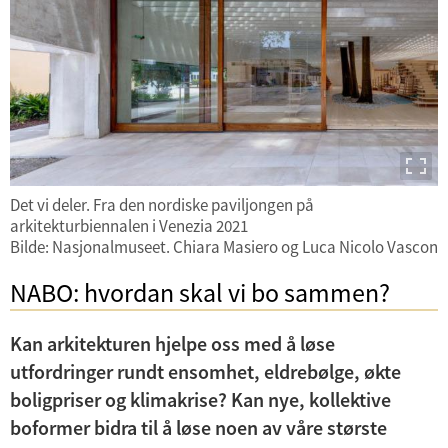
e
r
m
U
e
n
n
U
d
y
n
e
U
d
r
n
Det vi deler. Fra den nordiske paviljongen på
e
m
U
arkitekturbiennalen i Venezia 2021
d
r
e
Bilde: Nasjonalmuseet. Chiara Masiero og Luca Nicolo Vascon
n
e
m
n
d
Bopilotkontoret
r
NABO: hvordan skal vi bo sammen?
e
y
e
m
n
Boligutstilling
r
e
Kan arkitekturen hjelpe oss med å løse
y
m
n
utfordringer rundt ensomhet, eldrebølge, økte
Hackathon
e
y
boligpriser og klimakrise? Kan nye, kollektive
n
boformer bidra til å løse noen av våre største
Designsprint
y