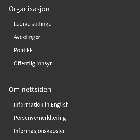
e
Organisasjon
n
n
Ledige stillinger
e
Avdelinger
s
i
Politikk
d
Offentlig innsyn
e
n
?
Om nettsiden
V
e
Information in English
l
g
Personvernerklæring
j
Informasjonskapsler
a