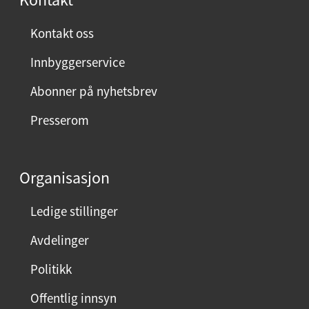
n
ø
Kontakt oss
y
Innbyggerservice
d
m
Abonner på nyhetsbrev
e
Presserom
d
d
e
Organisasjon
n
n
Ledige stillinger
e
Avdelinger
s
i
Politikk
d
Offentlig innsyn
e