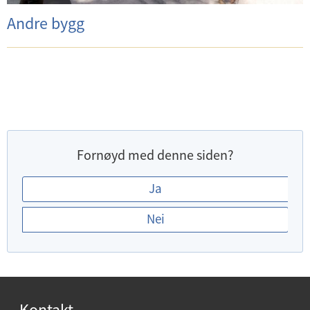
Andre bygg
Fornøyd med denne siden?
E
Ja
r
Nei
d
u
f
o
r
Kontakt