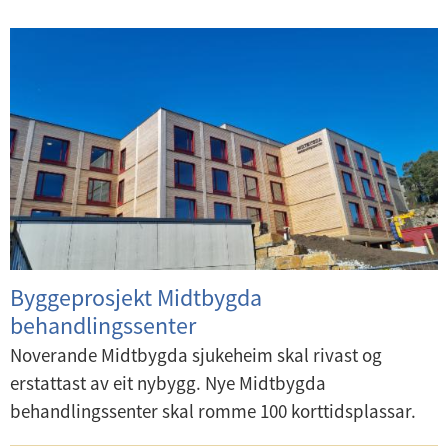
U
n
U
d
n
e
d
r
e
m
r
e
m
n
e
y
n
Byggeprosjekt Midtbygda
y
behandlingssenter
Noverande Midtbygda sjukeheim skal rivast og
erstattast av eit nybygg. Nye Midtbygda
behandlingssenter skal romme 100 korttidsplassar.