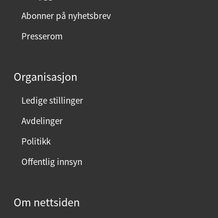
m
Abonner på nyhetsbrev
e
Presserom
d
d
e
Organisasjon
n
n
Ledige stillinger
e
Avdelinger
s
i
Politikk
d
Offentlig innsyn
e
n
?
Om nettsiden
V
e