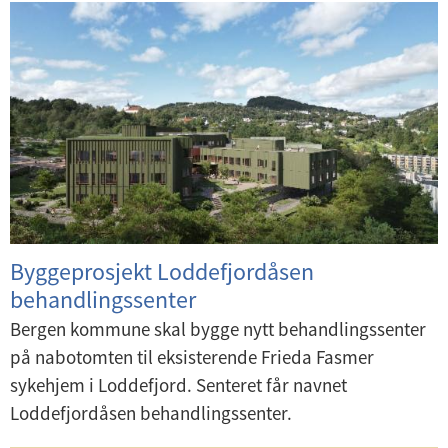
n
e
U
d
r
n
e
m
d
Skolebygg
r
e
e
m
n
Barnehagebygg
r
e
y
m
n
Idrettsanlegg
e
y
n
Helsebygg
y
Byggeprosjekt Loddefjordåsen
Kulturbygg
behandlingssenter
Bergen kommune skal bygge nytt behandlingssenter
Boligbygg
på nabotomten til eksisterende Frieda Fasmer
Andre bygg
sykehjem i Loddefjord. Senteret får navnet
Loddefjordåsen behandlingssenter.
Planlagte entreprenøranskaffelser