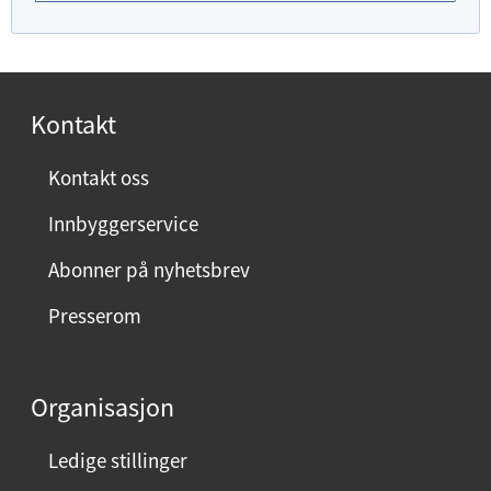
u
f
o
r
Kontakt
n
ø
Kontakt oss
y
Innbyggerservice
d
m
Abonner på nyhetsbrev
e
Presserom
d
d
e
Organisasjon
n
n
Ledige stillinger
e