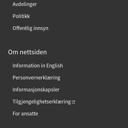
Avdelinger
s
i
Politikk
d
Offentlig innsyn
e
n
?
Om nettsiden
V
e
Information in English
l
g
Personvernerklæring
j
Informasjonskapsler
a
e
Tilgjengelighetserklæring
l
For ansatte
l
e