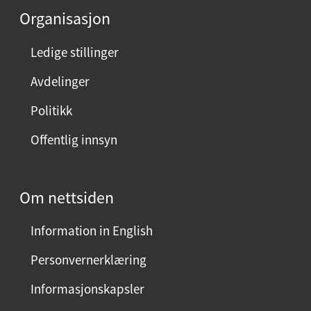
e
Organisasjon
n
n
Ledige stillinger
e
Avdelinger
s
i
Politikk
d
Offentlig innsyn
e
n
?
Om nettsiden
V
e
Information in English
l
g
Personvernerklæring
j
Informasjonskapsler
a