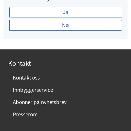
E
Ja
r
Nei
d
u
f
o
r
Kontakt
n
ø
Kontakt oss
y
Innbyggerservice
d
m
Abonner på nyhetsbrev
e
Presserom
d
d