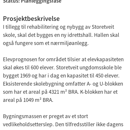
Status: Planleggingsfase
U
n
Prosjektbeskrivelse
U
d
I tillegg til rehabilitering og nybygg av Storetveit
n
e
skole, skal det bygges en ny idrettshall. Hallen skal
d
r
også fungere som et nærmiljøanlegg.
e
m
r
e
Elevprognosen for området tilsier at elevkapasiteten
m
n
skal økes til 600 elever. Storetveit ungdomsskole ble
e
y
bygget 1969 og har i dag en kapasitet til 450 elever.
n
Eksisterende skolebygning omfatter A- og U-blokken
y
som har et areal på 4321 m² BRA. K-blokken har et
areal på 1049 m² BRA.
Bygningsmassen er preget av et stort
vedlikeholdsetterslep. Den tilfredsstiller ikke dagens