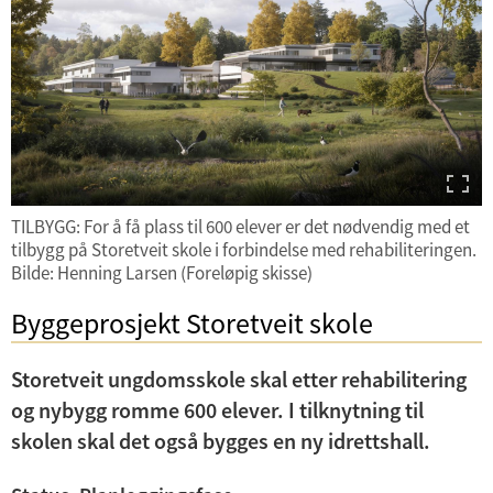
n
e
U
d
r
n
e
m
d
Skolebygg
r
e
e
m
n
Barnehagebygg
r
e
y
m
n
Idrettsanlegg
e
y
TILBYGG: For å få plass til 600 elever er det nødvendig med et
n
tilbygg på Storetveit skole i forbindelse med rehabiliteringen.
Helsebygg
Bilde: Henning Larsen (Foreløpig skisse)
y
Kulturbygg
Byggeprosjekt Storetveit skole
Boligbygg
Storetveit ungdomsskole skal etter rehabilitering
og nybygg romme 600 elever. I tilknytning til
Andre bygg
skolen skal det også bygges en ny idrettshall.
Planlagte entreprenøranskaffelser