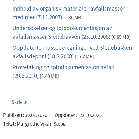
f
Innhold av organisk materiale i avfallsmasser
p
med mer (7.12.2007)
d
[1.86 MB]
f
Undersøkelser og fotodokumentasjon av
p
avfallsmasser Slettebakken (23.10.2008)
d
[6.85 MB]
f
Oppdaterte masseberegninger ved Slettebakken
p
avfallsdeponi (18.8.2008)
d
[4.67 MB]
f
Prøvetaking og fotodokumentasjon avfall
p
(29.6.2010)
d
[8.40 MB]
f
Skriv ut
Publisert:
30.01.2020
|
Oppdatert:
22.10.2025
Tekst:
Margrethe Vikan Sæbø