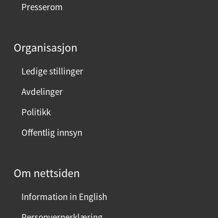
Presserom
d
d
e
Organisasjon
n
n
Ledige stillinger
e
Avdelinger
s
i
Politikk
d
Offentlig innsyn
e
n
?
Om nettsiden
V
e
Information in English
l
g
Personvernerklæring