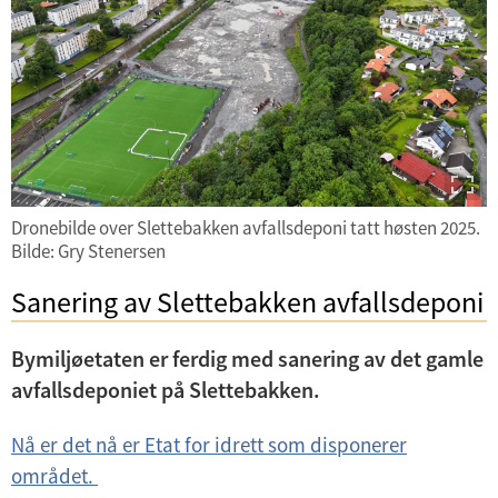
n
e
U
d
r
n
e
m
U
d
r
e
n
e
m
n
d
Avfallsløsninger
r
e
y
e
m
n
Nedlagte avfallsdeponier
r
e
y
Dronebilde over Slettebakken avfallsdeponi tatt høsten 2025.
m
n
U
Bilde: Gry Stenersen
e
y
n
Sanering av Slettebakken avfallsdeponi
n
d
y
e
Bymiljøetaten er ferdig med sanering av det gamle
r
avfallsdeponiet på Slettebakken.
m
e
Nå er det nå er Etat for idrett som disponerer
n
området.