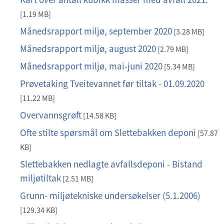
p
f
d
[1.19 MB]
f
Månedsrapport miljø, september 2020
p
[3.28 MB]
d
Månedsrapport miljø, august 2020
p
[2.79 MB]
f
d
Månedsrapport miljø, mai-juni 2020
p
[5.34 MB]
f
d
Prøvetaking Tveitevannet før tiltak - 01.09.2020
p
f
d
[11.22 MB]
f
Overvannsgrøft
p
[14.58 KB]
d
Ofte stilte spørsmål om Slettebakken deponi
p
[57.87
f
d
KB]
f
Slettebakken nedlagte avfallsdeponi - Bistand
p
miljøtiltak
d
[2.51 MB]
f
Grunn- miljøtekniske undersøkelser (5.1.2006)
p
d
[129.34 KB]