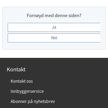
Fornøyd med denne siden?
E
Ja
r
Nei
d
u
f
o
r
Kontakt
n
ø
Kontakt oss
y
Innbyggerservice
d
m
Abonner på nyhetsbrev
e