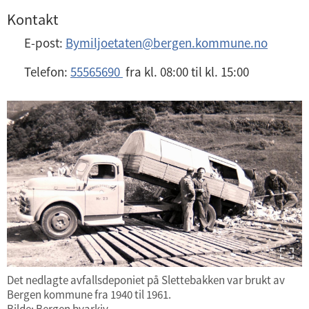
Kontakt
E-post:
Bymiljoetaten@bergen.kommune.no
Telefon:
55565690
fra kl. 08:00 til kl. 15:00
Det nedlagte avfallsdeponiet på Slettebakken var brukt av
Bergen kommune fra 1940 til 1961.
Bilde: Bergen byarkiv