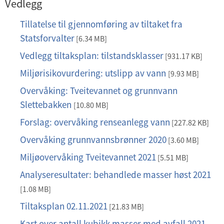
Vedlegg
Tillatelse til gjennomføring av tiltaket fra
p
Statsforvalter
d
[6.34 MB]
f
Vedlegg tiltaksplan: tilstandsklasser
p
[931.17 KB]
d
Miljørisikovurdering: utslipp av vann
p
[9.93 MB]
f
d
Overvåking: Tveitevannet og grunnvann
p
f
Slettebakken
d
[10.80 MB]
f
Forslag: overvåking renseanlegg vann
p
[227.82 KB]
d
Overvåking grunnvannsbrønner 2020
p
[3.60 MB]
f
d
Miljøovervåking Tveitevannet 2021
p
[5.51 MB]
f
d
Analyseresultater: behandlede masser høst 2021
p
f
d
[1.08 MB]
f
Tiltaksplan 02.11.2021
p
[21.83 MB]
d
Kart over antall kubikk masser med avfall 2021.