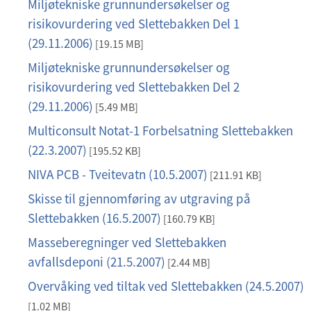
f
Miljøtekniske grunnundersøkelser og
p
risikovurdering ved Slettebakken Del 1
d
(29.11.2006)
f
[19.15 MB]
Miljøtekniske grunnundersøkelser og
p
risikovurdering ved Slettebakken Del 2
d
(29.11.2006)
f
[5.49 MB]
Multiconsult Notat-1 Forbelsatning Slettebakken
p
(22.3.2007)
d
[195.52 KB]
f
NIVA PCB - Tveitevatn (10.5.2007)
p
[211.91 KB]
d
Skisse til gjennomføring av utgraving på
p
f
Slettebakken (16.5.2007)
d
[160.79 KB]
f
Masseberegninger ved Slettebakken
p
avfallsdeponi (21.5.2007)
d
[2.44 MB]
f
Overvåking ved tiltak ved Slettebakken (24.5.2007)
p
d
[1.02 MB]