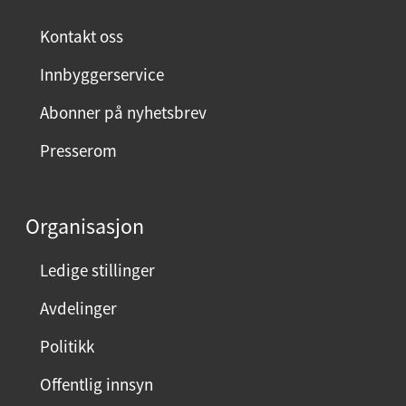
e
Park og natur
Kontakt oss
r
m
Innbyggerservice
Sykkel og gange
e
Abonner på nyhetsbrev
n
Gateopprustning
y
Presserom
Trafikksikkerhet
Aktiv Tollbodkai
Organisasjon
Broer, murer og tunneler
Ledige stillinger
U
Avdelinger
n
U
d
Politikk
n
e
U
Offentlig innsyn
d
r