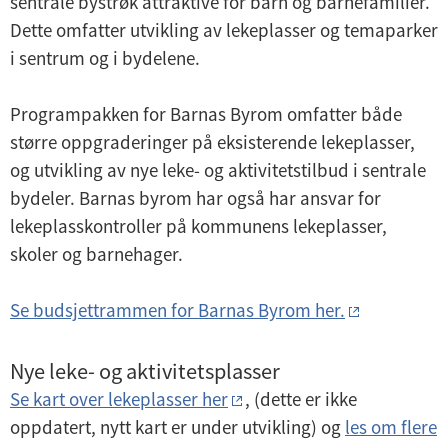
n
sentrale bystrøk attraktive for barn og barnefamilier.
e
m
U
d
Dette omfatter utvikling av lekeplasser og temaparker
r
e
n
e
i sentrum og i bydelene.
m
n
d
r
e
y
e
m
Programpakken for Barnas Byrom omfatter både
n
r
e
større oppgraderinger på eksisterende lekeplasser,
y
m
n
og utvikling av nye leke- og aktivitetstilbud i sentrale
e
y
bydeler. Barnas byrom har også har ansvar for
n
lekeplasskontroller på kommunens lekeplasser,
y
skoler og barnehager.
Se budsjettrammen for Barnas Byrom her.
Nye leke- og aktivitetsplasser
Se kart over lekeplasser her
, (dette er ikke
oppdatert, nytt kart er under utvikling) og
les om flere