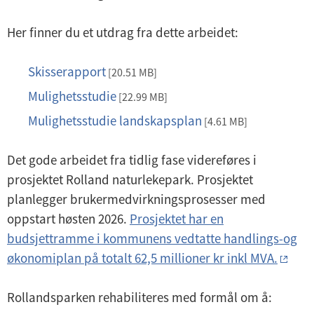
Her finner du et utdrag fra dette arbeidet:
Skisserapport
p
[20.51 MB]
d
Mulighetsstudie
p
[22.99 MB]
f
d
Mulighetsstudie landskapsplan
p
[4.61 MB]
f
d
Det gode arbeidet fra tidlig fase videreføres i
f
prosjektet Rolland naturlekepark. Prosjektet
planlegger brukermedvirkningsprosesser med
oppstart høsten 2026.
Prosjektet har en
budsjettramme i kommunens vedtatte handlings-og
økonomiplan på totalt 62,5 millioner kr inkl MVA.
Rollandsparken rehabiliteres med formål om å: