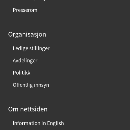
e
Presserom
d
d
e
Organisasjon
n
n
Ledige stillinger
e
Avdelinger
s
i
Politikk
d
Offentlig innsyn
e
n
?
Om nettsiden
V
e
Information in English
l