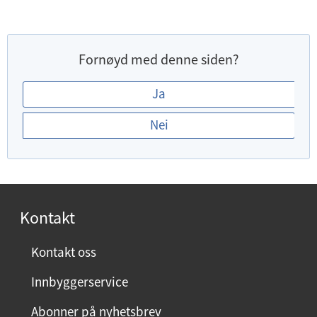
Fornøyd med denne siden?
E
Ja
r
Nei
d
u
f
o
r
Kontakt
n
ø
Kontakt oss
y
Innbyggerservice
d
m
Abonner på nyhetsbrev