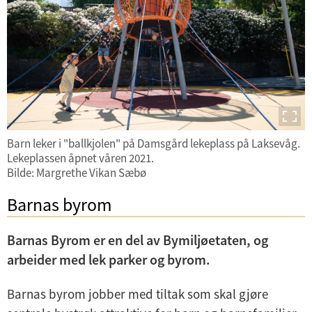
e
Park og natur
r
m
Sykkel og gange
e
n
Gateopprustning
y
Trafikksikkerhet
Barn leker i "ballkjolen" på Damsgård lekeplass på Laksevåg.
Lekeplassen åpnet våren 2021.
Aktiv Tollbodkai
Bilde: Margrethe Vikan Sæbø
Broer, murer og tunneler
Barnas byrom
U
Barnas Byrom er en del av Bymiljøetaten, og
n
arbeider med lek parker og byrom.
U
d
n
e
U
Barnas byrom jobber med tiltak som skal gjøre
d
r