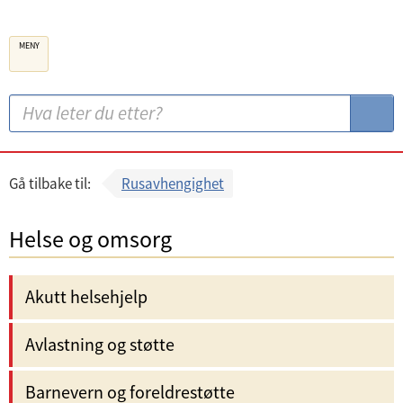
B
MENY
e
r
g
S
S
e
ø
ø
n
k
k
k
:
Gå tilbake til:
Rusavhengighet
o
m
Helse og omsorg
m
u
Akutt helsehjelp
n
e
Avlastning og støtte
Barnevern og foreldrestøtte